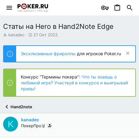
Статы на Hero в Hand2Note Edge
А
Д
kanadec
21 Окт 2022
в
а
т
т
о
а
Эксклюзивные фрироллы
для игроков Poker.ru
р
н
т
а
е
ч
м
а
Конкурс “Термины покера":
Что ты знаешь о
ы
л
любимой игре? Участвуй в конкурсе и выигрывай
а
призы!
Hand2note
kanadec
K
ПокерПро🥈