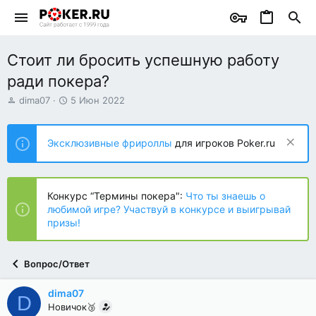
Стоит ли бросить успешную работу
ради покера?
А
Д
dima07
5 Июн 2022
в
а
т
т
о
а
Эксклюзивные фрироллы
для игроков Poker.ru
р
н
т
а
е
ч
м
а
Конкурс “Термины покера":
Что ты знаешь о
ы
л
любимой игре? Участвуй в конкурсе и выигрывай
а
призы!
Вопрос/Ответ
dima07
D
Новичок🥉