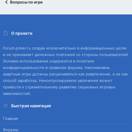
Вопросы по игре
О проекте
Forum.poker.ru создан исключительно в информационных целях
и не принимает денежных платежей со стороны пользователей.
Условия использования содержатся в политике
конфиденциальности и правилах форума. Напоминаем,
азартные игры должны расцениваться как развлечение, а не как
способ заработка. Неконтролируемое увлечение может
привести к стремительному развитию серьезных игровых
зависимостей.
Быстрая навигация
Главная
Форумы