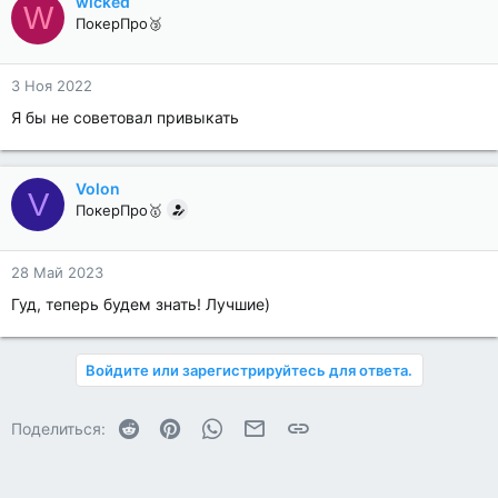
wicked
W
ПокерПро🥉
3 Ноя 2022
Я бы не советовал привыкать
Volon
V
ПокерПро🥇
28 Май 2023
Гуд, теперь будем знать! Лучшие)
Войдите или зарегистрируйтесь для ответа.
Reddit
Pinterest
WhatsApp
Электронная почта
Ссылка
Поделиться: