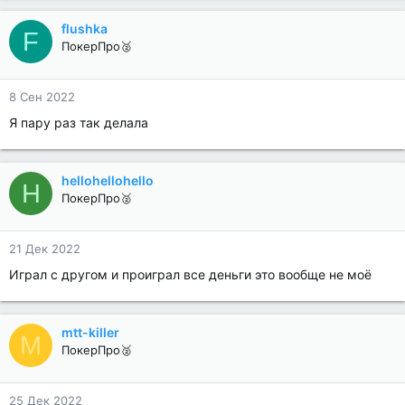
flushka
F
ПокерПро🥈
8 Сен 2022
Я пару раз так делала
hellohellohello
H
ПокерПро🥈
21 Дек 2022
Играл с другом и проиграл все деньги это вообще не моё
mtt-killer
M
ПокерПро🥈
25 Дек 2022