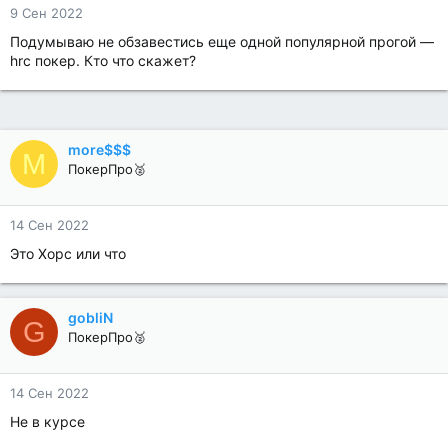
9 Сен 2022
Подумываю не обзавестись еще одной популярной прогой —
hrc покер. Кто что скажет?
more$$$
M
ПокерПро🥈
14 Сен 2022
Это Хорс или что
gobliN
G
ПокерПро🥈
14 Сен 2022
Не в курсе