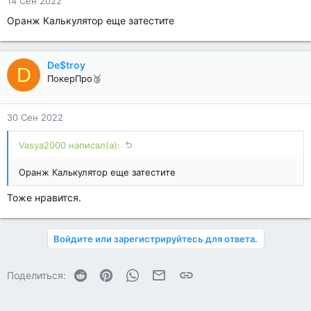
14 Сен 2022
Оранж Калькулятор еще затестите
De$troy
D
ПокерПро🥉
30 Сен 2022
Vasya2000 написал(а):
Оранж Калькулятор еще затестите
Тоже нравится.
Войдите или зарегистрируйтесь для ответа.
Reddit
Pinterest
WhatsApp
Электронная почта
Ссылка
Поделиться: