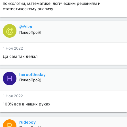
психологии, математике, логическим решениям и
статистическому анализу.
@frika
@
ПокерПро🥉
1 Ноя 2022
Да сам так делал
herooftheday
H
ПокерПро🥈
1 Ноя 2022
100% все в наших руках
rudeboy
R