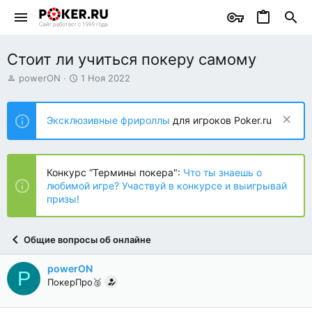
Стоит ли учиться покеру самому
А
Д
powerON
1 Ноя 2022
в
а
т
т
о
а
Эксклюзивные фрироллы
для игроков Poker.ru
р
н
т
а
е
ч
м
а
Конкурс “Термины покера":
Что ты знаешь о
ы
л
любимой игре? Участвуй в конкурсе и выигрывай
а
призы!
Общие вопросы об онлайне
powerON
P
ПокерПро🥈