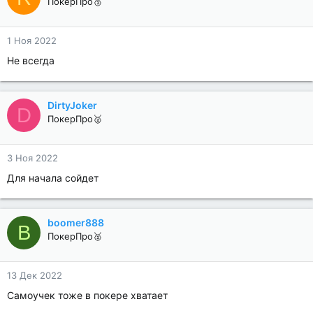
ПокерПро🥉
1 Ноя 2022
Не всегда
DirtyJoker
D
ПокерПро🥈
3 Ноя 2022
Для начала сойдет
boomer888
B
ПокерПро🥈
13 Дек 2022
Самоучек тоже в покере хватает