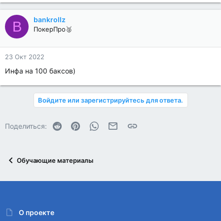
bankrollz
B
ПокерПро🥈
23 Окт 2022
Инфа на 100 баксов)
Войдите или зарегистрируйтесь для ответа.
Reddit
Pinterest
WhatsApp
Электронная почта
Ссылка
Поделиться:
Обучающие материалы
О проекте