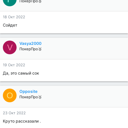
ПокерПро🥈
18 Окт 2022
Сойдет
Vasya2000
V
ПокерПро🥈
19 Окт 2022
Да, это самый сок
Opposite
O
ПокерПро🥉
23 Окт 2022
Круто рассказали .