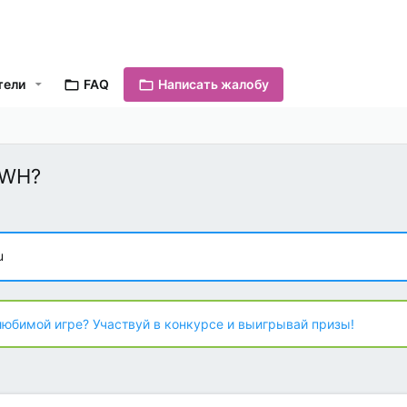
тели
FAQ
Написать жалобу
 WH?
u
любимой игре? Участвуй в конкурсе и выигрывай призы!