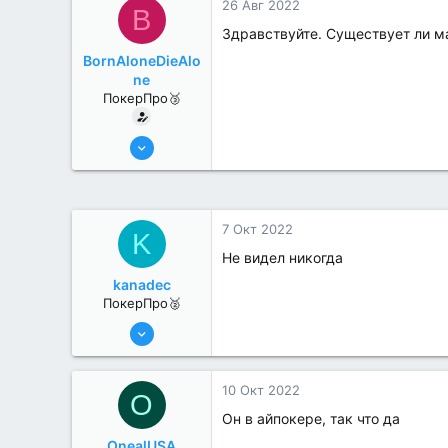
26 Авг 2022
B
Здравствуйте. Существует ли май
BornAloneDieAlo
ne
ПокерПро🥉
17 Авг 2022
216
0
7 Окт 2022
K
Не видел никогда
kanadec
ПокерПро🥈
17 Авг 2022
284
0
10 Окт 2022
O
Он в айпокере, так что да
OnealUSA