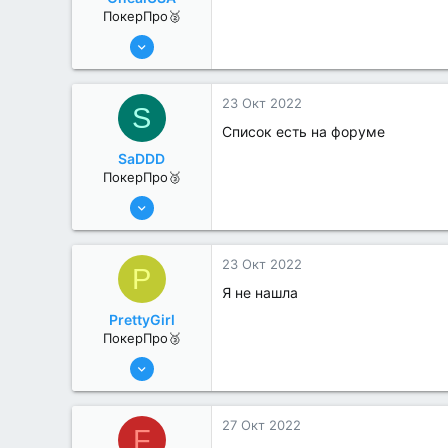
ПокерПро🥈
13 Июн 2022
380
2
23 Окт 2022
S
Список есть на форуме
SaDDD
ПокерПро🥉
11 Авг 2022
200
0
23 Окт 2022
P
Я не нашла
PrettyGirl
ПокерПро🥉
11 Авг 2022
200
0
27 Окт 2022
F