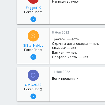
Написал в личку
Faggot1K
ПокерПро🥈
13 Июн 2022
273
1
8 Ноя 2022
S
Трекеры — есть.
Скрипты автопосадки — нет.
SiSta_NaNcy
Майнинг — нет.
ПокерПро🥈
Бамхант — нет.
6 Июн 2022
Префлоп-чарты — нет.
359
4
11 Ноя 2022
O
Вот и прояснили
OMG2022
ПокерПро🥉
25 Июл 2022
224