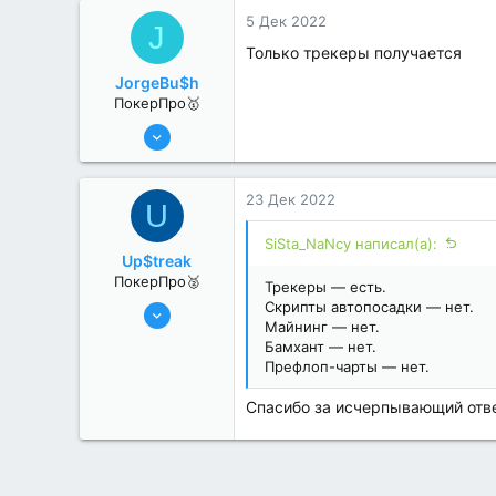
0
5 Дек 2022
J
Только трекеры получается
JorgeBu$h
ПокерПро🥇
25 Июл 2022
434
3
23 Дек 2022
U
SiSta_NaNcy написал(а):
Up$treak
ПокерПро🥈
Трекеры — есть.
17 Авг 2022
Скрипты автопосадки — нет.
Майнинг — нет.
279
Бамхант — нет.
2
Префлоп-чарты — нет.
Спасибо за исчерпывающий отве