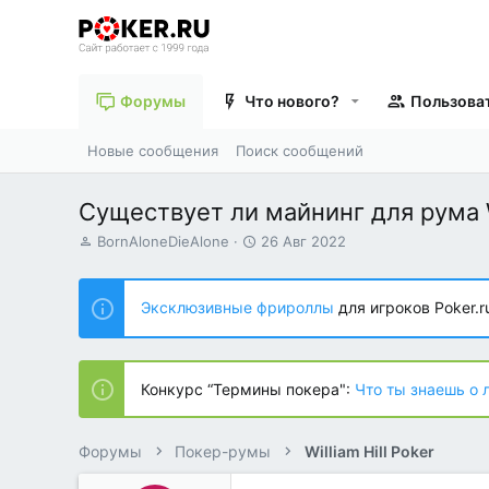
Форумы
Что нового?
Пользова
Новые сообщения
Поиск сообщений
Существует ли майнинг для рума
А
Д
BornAloneDieAlone
26 Авг 2022
в
а
т
т
о
а
Эксклюзивные фрироллы
для игроков Poker.r
р
н
т
а
е
ч
м
а
Конкурс “Термины покера":
Что ты знаешь о 
ы
л
а
Форумы
Покер-румы
William Hill Poker