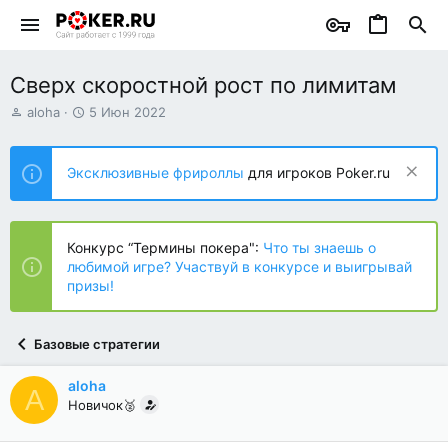
Сверх скоростной рост по лимитам
А
Д
aloha
5 Июн 2022
в
а
т
т
о
а
Эксклюзивные фрироллы
для игроков Poker.ru
р
н
т
а
е
ч
м
а
Конкурс “Термины покера":
Что ты знаешь о
ы
л
любимой игре? Участвуй в конкурсе и выигрывай
а
призы!
Базовые стратегии
aloha
A
Новичок🥈