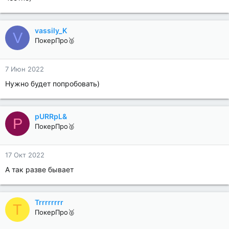
vassily_K
V
ПокерПро🥈
7 Июн 2022
Нужно будет попробовать)
pURRpL&
P
ПокерПро🥈
17 Окт 2022
А так разве бывает
Trrrrrrrr
T
ПокерПро🥈