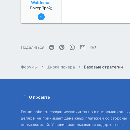
Waldemar
ПокерПро🥈
25 Июл 2022
362
1
Reddit
Pinterest
WhatsApp
Электронная почта
Ссылка
Поделиться:
Форумы
Школа покера
Базовые стратегии
О проекте
Forum.poker.ru создан исключительно в информационны
целях и не принимает денежных платежей со стороны
пользователей. Условия использования содержатся в