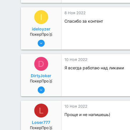
311
2
8 Ноя 2022
I
Спасибо за контент
ideloyzer
ПокерПро🥈
6 Июн 2022
352
0
10 Ноя 2022
D
Я всегда работаю над ликами
DirtyJoker
ПокерПро🥈
13 Июн 2022
263
1
10 Ноя 2022
L
Проще и не напишешь)
Loser777
ПокерПро🥈