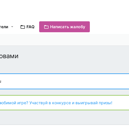
тели
FAQ
Написать жалобу
ловами
u
любимой игре? Участвуй в конкурсе и выигрывай призы!