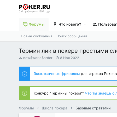
Форумы
Что нового?
Пользова
Новые сообщения
Поиск сообщений
Термин лик в покере простыми с
А
Д
new$world$order
8 Ноя 2022
в
а
т
т
о
а
Эксклюзивные фрироллы
для игроков Poker.r
р
н
т
а
е
ч
м
а
Конкурс “Термины покера":
Что ты знаешь о 
ы
л
а
Форумы
Школа покера
Базовые стратегии