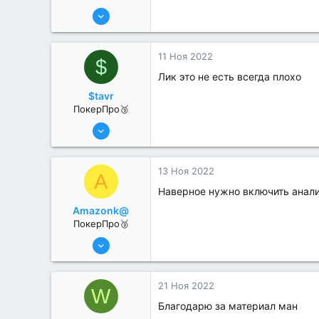
13 Июн 2022
370
0
11 Ноя 2022
$
Лик это не есть всегда плохо
$tavr
ПокерПро🥉
6 Июн 2022
201
1
13 Ноя 2022
A
Наверное нужно включить анали
Amazonk@
ПокерПро🥉
17 Авг 2022
192
0
21 Ноя 2022
W
Благодарю за материал ман