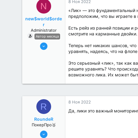
8 Ноя 2022
N
«Лик» — это фундаментальный н
предположим, что вы играете в 
new$world$orde
r
Есть рейз из ранней позиции и 
Administrator
смотрите на карманные двойки.
Автор месяца
27 Май 2022
Теперь нет никаких шансов, что
уравнять, надеясь, что на флопе
3,039
184
Это серьезный «лик», так как в
решите уравнять? Что происходи
возможного лика. Их может быть
8 Ноя 2022
R
Да, лики это важный мониторин
RoundeR
ПокерПро🥈
6 Июн 2022