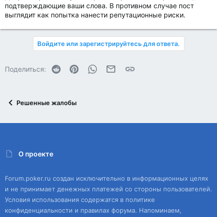
подтверждающие ваши слова. В противном случае пост
выглядит как попытка нанести репутационные риски.
Войдите или зарегистрируйтесь для ответа.
Reddit
Pinterest
WhatsApp
Электронная почта
Ссылка
Поделиться:
Решенные жалобы
О проекте
Forum.poker.ru создан исключительно в информационных целях
и не принимает денежных платежей со стороны пользователей.
Условия использования содержатся в политике
конфиденциальности и правилах форума. Напоминаем,