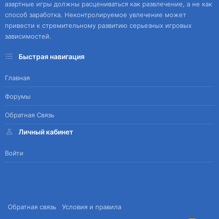
азартные игры должны расцениваться как развлечение, а не как
способ заработка. Неконтролируемое увлечение может
привести к стремительному развитию серьезных игровых
зависимостей.
Быстрая навигация
Главная
Форумы
Обратная Связь
Личный кабинет
Войти
Обратная связь
Условия и правила