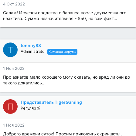
4 Окт 2022
Салам! Исчезли средства с баланса после двухмесячного
неактива. Сумма незначительная - $50, но сам факт...
tonnny88
T
Administrator
Команда форума
1 Ноя 2022
Про азиатов мало хорошего могу сказать, но вряд ли они до
такого докатились...
Представитель TigerGaming
П
Регуляр🥈
1 Ноя 2022
Доброго времени суток! Просим приложить скриншоты,