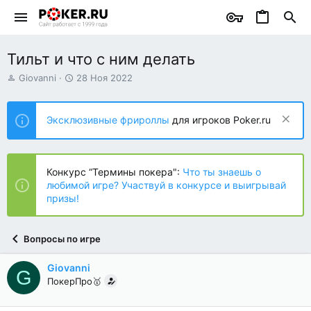
Тильт и что с ним делать
А
Д
Giovanni
28 Ноя 2022
в
а
т
т
о
а
Эксклюзивные фрироллы
для игроков Poker.ru
р
н
т
а
е
ч
м
а
Конкурс “Термины покера":
Что ты знаешь о
ы
л
любимой игре? Участвуй в конкурсе и выигрывай
а
призы!
Вопросы по игре
Giovanni
G
ПокерПро🥇