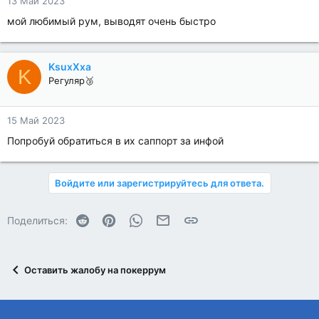
13 Май 2023
мой любимый рум, выводят очень быстро
KsuxXxa
K
Регуляр🥉
15 Май 2023
Попробуй обратиться в их саппорт за инфой
Войдите или зарегистрируйтесь для ответа.
Reddit
Pinterest
WhatsApp
Электронная почта
Ссылка
Поделиться:
Оставить жалобу на покеррум