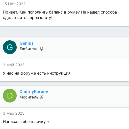
15 Ноя 2022
Привет. Как пополнить баланс в руме? Не нашел способа
сделать это через карту!
Genius
G
Любитель 🥇
3 Май 2023
У нас на форуме есть инструкция
DmitriyKarpov
D
Любитель 🥇
3 Май 2023
Написал тебе в личку +