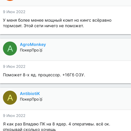
9 Июн 2022
У меня более менее мощный комп но кингс всёравно
тормозит. Этой сети ничего не поможет.
AgroMonkey
A
ПокерПро🥈
9 Июн 2022
Поможет 8-х яд. процессор. +16Гб ОЗУ.
AntibiotiK
A
ПокерПро🥈
9 Июн 2022
Я как раз Владею ПК на 8 ядер. 4 оперативы. всё ок.
открывай сколько хочешь