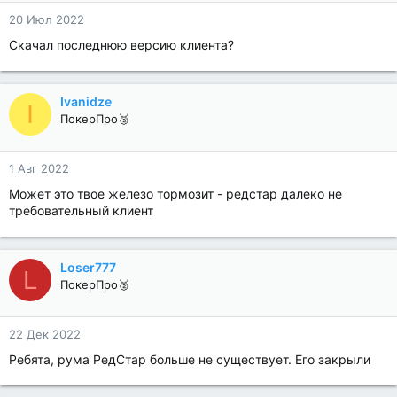
20 Июл 2022
Cкачал последнюю версию клиента?
Ivanidze
I
ПокерПро🥈
1 Авг 2022
Может это твое железо тормозит - редстар далеко не
требовательный клиент
Loser777
L
ПокерПро🥈
22 Дек 2022
Ребята, рума РедСтар больше не существует. Его закрыли