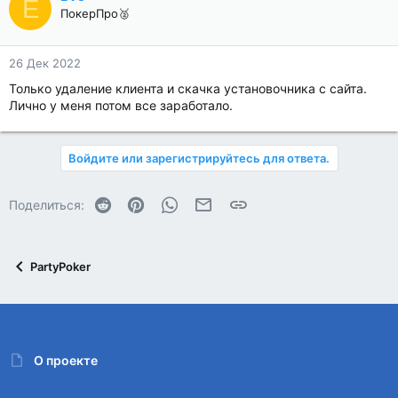
E
ПокерПро🥈
26 Дек 2022
Только удаление клиента и скачка установочника с сайта.
Лично у меня потом все заработало.
Войдите или зарегистрируйтесь для ответа.
Reddit
Pinterest
WhatsApp
Электронная почта
Ссылка
Поделиться:
PartyPoker
О проекте