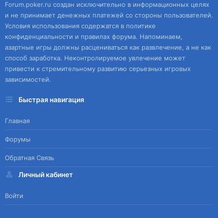
Forum.poker.ru создан исключительно в информационных целях
и не принимает денежных платежей со стороны пользователей.
Условия использования содержатся в политике
конфиденциальности и правилах форума. Напоминаем,
азартные игры должны расцениваться как развлечение, а не как
способ заработка. Неконтролируемое увлечение может
привести к стремительному развитию серьезных игровых
зависимостей.
Быстрая навигация
Главная
Форумы
Обратная Связь
Личный кабинет
Войти