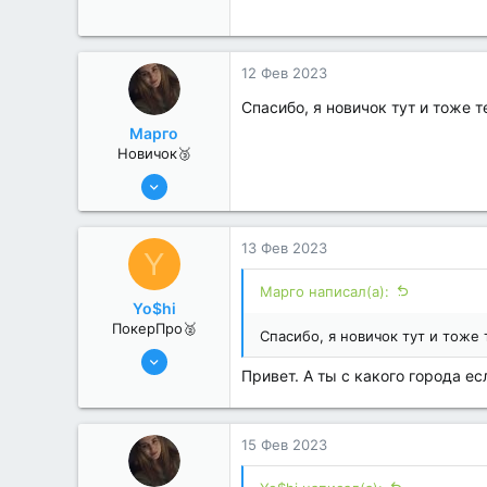
2
12 Фев 2023
Спасибо, я новичок тут и тоже 
Марго
Новичок🥉
9 Фев 2023
4
0
13 Фев 2023
Y
Кострома
Марго написал(а):
Yo$hi
ПокерПро🥈
Спасибо, я новичок тут и тоже 
25 Июл 2022
Привет. А ты с какого города ес
371
0
15 Фев 2023