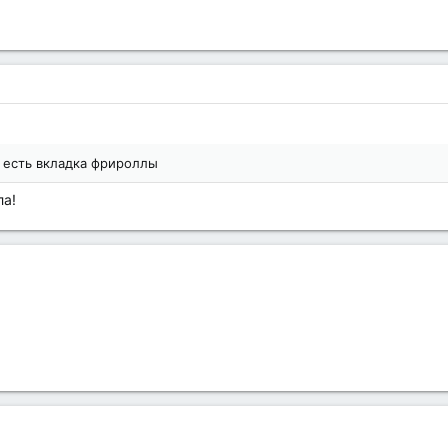
а есть вкладка фрироллы
ла!