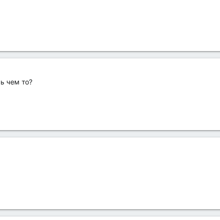
ь чем то?