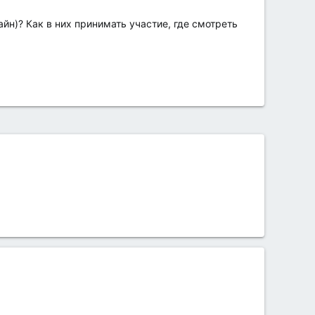
йн)? Как в них принимать участие, где смотреть