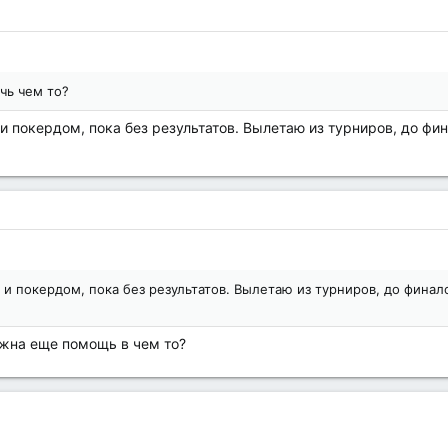
чь чем то?
и покердом, пока без результатов. Вылетаю из турниров, до ф
 и покердом, пока без результатов. Вылетаю из турниров, до фина
ужна еще помощь в чем то?