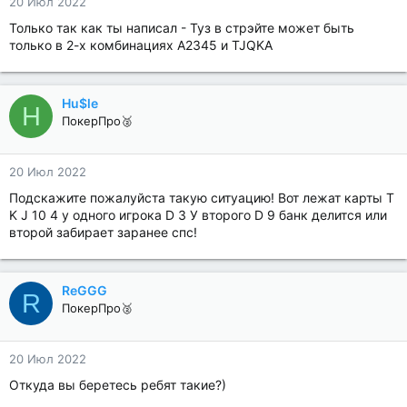
20 Июл 2022
Только так как ты написал - Туз в стрэйте может быть
только в 2-х комбинациях A2345 и TJQKA
Hu$le
H
ПокерПро🥈
20 Июл 2022
Подскажите пожалуйста такую ситуацию! Вот лежат карты T
K J 10 4 у одного игрока D 3 У второго D 9 банк делится или
второй забирает заранее спс!
ReGGG
R
ПокерПро🥈
20 Июл 2022
Откуда вы беретесь ребят такие?)