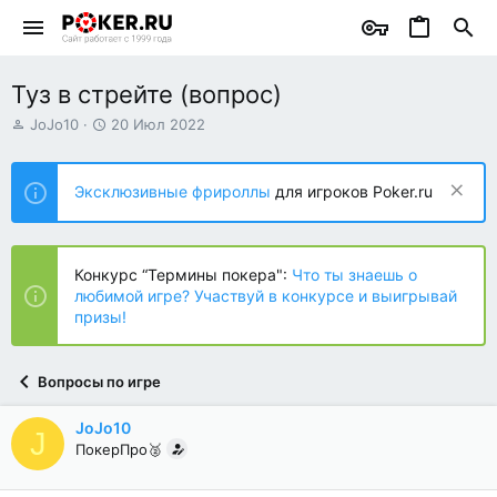
Туз в стрейте (вопрос)
А
Д
JoJo10
20 Июл 2022
в
а
т
т
о
а
Эксклюзивные фрироллы
для игроков Poker.ru
р
н
т
а
е
ч
м
а
Конкурс “Термины покера":
Что ты знаешь о
ы
л
любимой игре? Участвуй в конкурсе и выигрывай
а
призы!
Вопросы по игре
JoJo10
J
ПокерПро🥈