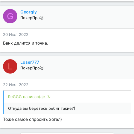
Georgiy
G
ПокерПро🥈
20 Июл 2022
Банк делится и точка.
Loser777
L
ПокерПро🥈
22 Июл 2022
ReGGG написал(а):
Откуда вы беретесь ребят такие?)
Тоже самое спросить хотел)