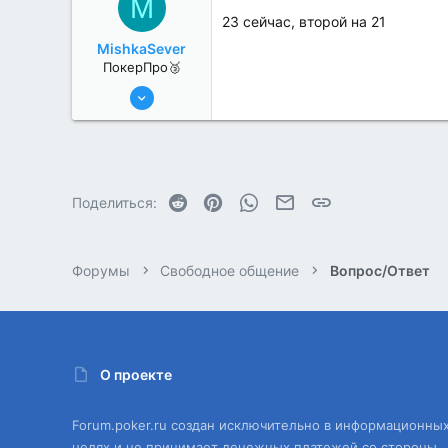
M
23 сейчас, второй на 21
MishkaSever
ПокерПро🥉
17 Авг 2022
200
0
Reddit
Pinterest
WhatsApp
Электронная почта
Ссылка
Поделиться:
Форумы
Свободное общение
Вопрос/Ответ
О проекте
Forum.poker.ru создан исключительно в информационны
целях и не принимает денежных платежей со стороны