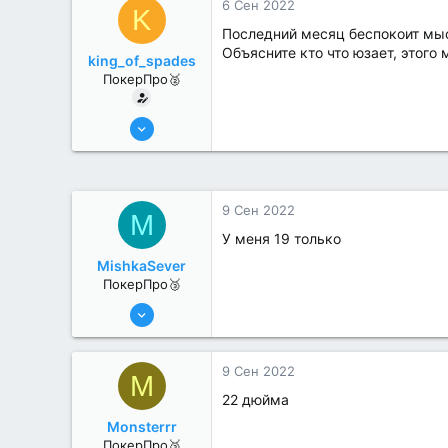
6 Сен 2022
K
Последний месяц беспокоит мыс
Объясните кто что юзает, этого 
king_of_spades
ПокерПро🥈
6 Июн 2022
395
0
9 Сен 2022
M
У меня 19 только
MishkaSever
ПокерПро🥉
17 Авг 2022
200
0
9 Сен 2022
M
22 дюйма
Monsterrr
ПокерПро🥉