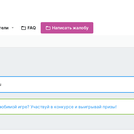
тели
FAQ
Написать жалобу
u
любимой игре? Участвуй в конкурсе и выигрывай призы!