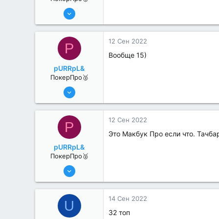
17 Авг 2022
179
0
12 Сен 2022
P
Вообще 15)
pURRpL&
ПокерПро🥈
25 Июл 2022
354
1
12 Сен 2022
P
Это Макбук Про если что. Тачба
pURRpL&
ПокерПро🥈
25 Июл 2022
354
1
14 Сен 2022
U
32 топ