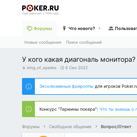
Форумы
Что нового?
Пользова
Новые сообщения
Поиск сообщений
У кого какая диагональ монитора?
А
Д
king_of_spades
6 Сен 2022
в
а
т
т
о
а
Эксклюзивные фрироллы
для игроков Poker.r
р
н
т
а
е
ч
м
а
Конкурс “Термины покера":
Что ты знаешь о 
ы
л
а
Форумы
Свободное общение
Вопрос/Ответ