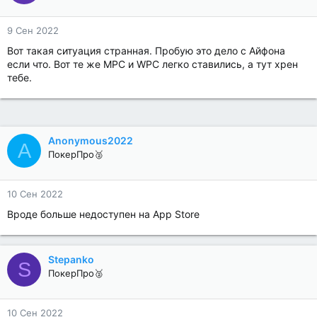
9 Сен 2022
Вот такая ситуация странная. Пробую это дело с Айфона
если что. Вот те же MPC и WPC легко ставились, а тут хрен
тебе.
Anonymous2022
A
ПокерПро🥈
10 Сен 2022
Вроде больше недоступен на App Store
Stepanko
S
ПокерПро🥈
10 Сен 2022