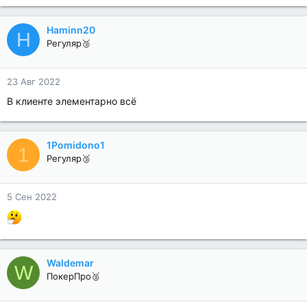
Haminn20
H
Регуляр🥉
23 Авг 2022
В клиенте элементарно всё
1Pomidono1
1
Регуляр🥉
5 Сен 2022
Waldemar
W
ПокерПро🥈