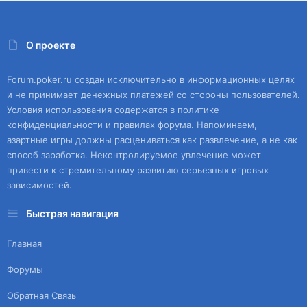
О проекте
Forum.poker.ru создан исключительно в информационных целях
и не принимает денежных платежей со стороны пользователей.
Условия использования содержатся в политике
конфиденциальности и правилах форума. Напоминаем,
азартные игры должны расцениваться как развлечение, а не как
способ заработка. Неконтролируемое увлечение может
привести к стремительному развитию серьезных игровых
зависимостей.
Быстрая навигация
Главная
Форумы
Обратная Связь