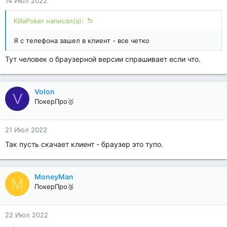
14 Июл 2022
KillaPoker написал(а):
Я с телефона зашел в клиент - все четко
Тут человек о браузерной версии спрашивает если что.
Volon
V
ПокерПро🥇
21 Июл 2022
Так пусть скачает клиент - браузер это тупо.
MoneyMan
M
ПокерПро🥈
22 Июл 2022