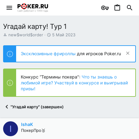
Угадай карту! Тур 1
А
Д
new$world$order
5 Май 2023
в
а
т
т
о
а
Эксклюзивные фрироллы
для игроков Poker.ru
р
н
т
а
е
ч
м
а
Конкурс “Термины покера":
Что ты знаешь о
ы
л
любимой игре? Участвуй в конкурсе и выигрывай
а
призы!
"Угадай карту" (завершен)
IshaK
I
ПокерПро🥉