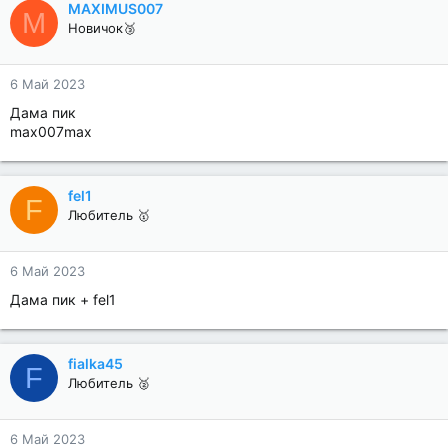
MAXIMUS007
M
Новичок🥉
6 Май 2023
Дама пик
max007max
fel1
F
Любитель 🥇
6 Май 2023
Дама пик + fel1
fialka45
F
Любитель 🥈
6 Май 2023