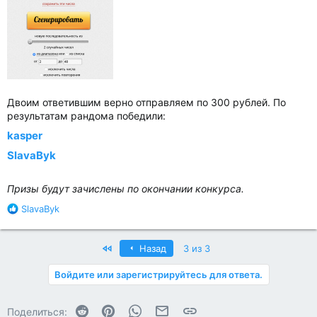
Двоим ответившим верно отправляем по 300 рублей. По
результатам рандома победили:
kasper
SlavaByk
Призы будут зачислены по окончании конкурса.
Р
SlavaByk
е
а
к
First
Назад
3 из 3
ц
и
Войдите или зарегистрируйтесь для ответа.
и
:
Reddit
Pinterest
WhatsApp
Электронная почта
Ссылка
Поделиться: