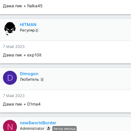
Дама пик + fialka45
HITMAN
Регуляр🥇
7 Май 2023
Дама пик + exp10it
Dimogon
D
Любитель 🥉
7 Май 2023
Дама пик + D1ma4
new$world$order
N
Administrator
Автор месяца