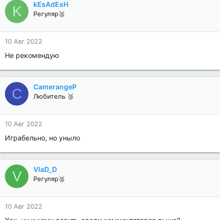
kEsAdEsH
K
Регуляр🥈
10 Авг 2022
Не рекомендую
CamerangeP
C
Любитель 🥉
10 Авг 2022
Играбельно, но уныло
VlaD_D
V
Регуляр🥈
10 Авг 2022