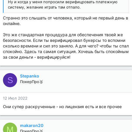
Ну и когда у меня попросили верифицровать платежную
систему, желание играть там отпало.
Странно это слышать от человека, который не первый день в
онлайне.
Это же стандартная процедура для обеспечения твоей же
безопасности. Если ты верифицировал букерсы то вспомни
сколько времени и сил это заняло. А для чего? чтобы ты спал
спокойно. Здесь та самая ситуация. Хочешь быть спокойным
за свои деньги - верифицируйся!
Stepanko
S
ПокерПро🥈
12 Июл 2022
Они супер раскрученные - но лицензия есть и все прочее
makaron20
M
ПокерПро🥈