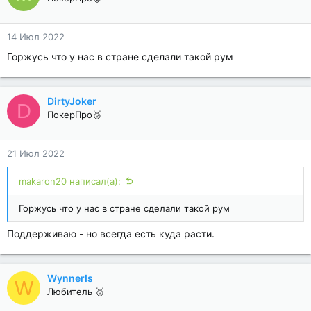
14 Июл 2022
Горжусь что у нас в стране сделали такой рум
DirtyJoker
D
ПокерПро🥈
21 Июл 2022
makaron20 написал(а):
Горжусь что у нас в стране сделали такой рум
Поддерживаю - но всегда есть куда расти.
WynnerIs
W
Любитель 🥈