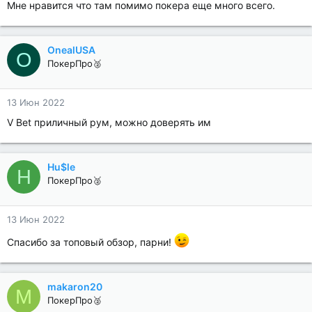
Мне нравится что там помимо покера еще много всего.
OnealUSA
O
ПокерПро🥈
13 Июн 2022
V Bet приличный рум, можно доверять им
Hu$le
H
ПокерПро🥈
13 Июн 2022
Спасибо за топовый обзор, парни!
makaron20
M
ПокерПро🥈