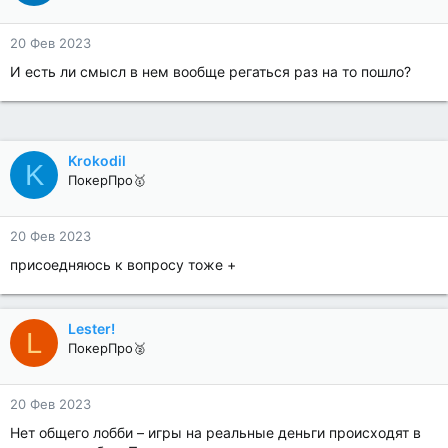
20 Фев 2023
И есть ли смысл в нем вообще регаться раз на то пошло?
Krokodil
K
ПокерПро🥇
20 Фев 2023
присоедняюсь к вопросу тоже +
Lester!
L
ПокерПро🥈
20 Фев 2023
Нет общего лобби – игры на реальные деньги происходят в