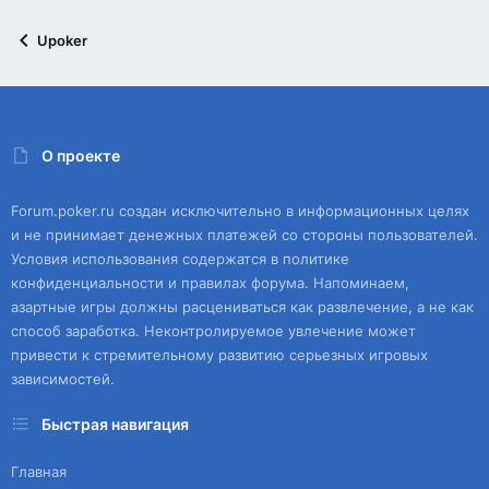
Upoker
О проекте
Forum.poker.ru создан исключительно в информационных целях
и не принимает денежных платежей со стороны пользователей.
Условия использования содержатся в политике
конфиденциальности и правилах форума. Напоминаем,
азартные игры должны расцениваться как развлечение, а не как
способ заработка. Неконтролируемое увлечение может
привести к стремительному развитию серьезных игровых
зависимостей.
Быстрая навигация
Главная