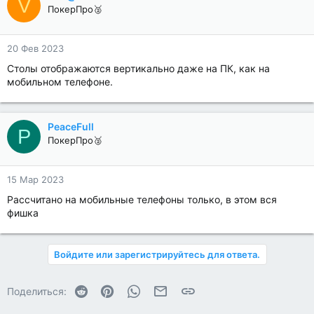
V
ПокерПро🥈
20 Фев 2023
Столы отображаются вертикально даже на ПК, как на
мобильном телефоне.
PeaceFull
P
ПокерПро🥈
15 Мар 2023
Рассчитано на мобильные телефоны только, в этом вся
фишка
Войдите или зарегистрируйтесь для ответа.
Reddit
Pinterest
WhatsApp
Электронная почта
Ссылка
Поделиться: