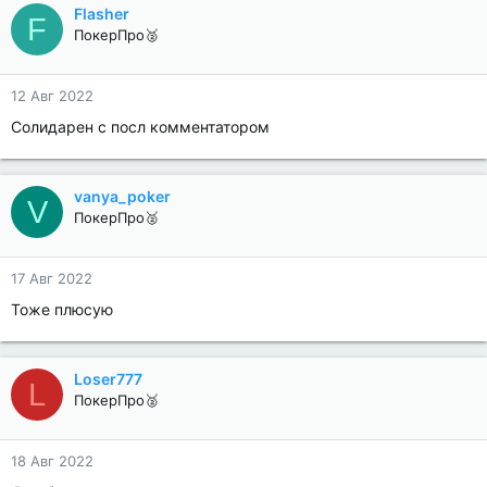
Flasher
F
ПокерПро🥈
12 Авг 2022
Солидарен с посл комментатором
vanya_poker
V
ПокерПро🥈
17 Авг 2022
Тоже плюсую
Loser777
L
ПокерПро🥈
18 Авг 2022