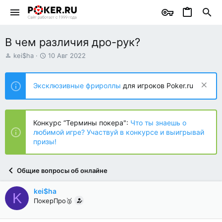
В чем различия дро-рук?
А
Д
kei$ha
10 Авг 2022
в
а
т
т
о
а
Эксклюзивные фрироллы
для игроков Poker.ru
р
н
т
а
е
ч
м
а
Конкурс “Термины покера":
Что ты знаешь о
ы
л
любимой игре? Участвуй в конкурсе и выигрывай
а
призы!
Общие вопросы об онлайне
kei$ha
K
ПокерПро🥈