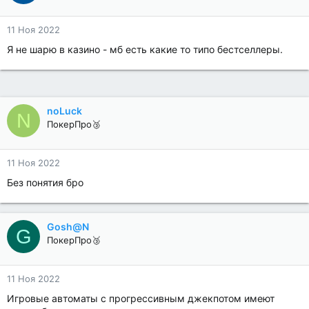
11 Ноя 2022
Я не шарю в казино - мб есть какие то типо бестселлеры.
noLuck
N
ПокерПро🥉
11 Ноя 2022
Без понятия бро
Gosh@N
G
ПокерПро🥉
11 Ноя 2022
Игровые автоматы с прогрессивным джекпотом имеют