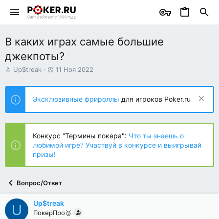
В каких играх самые большие
джекпоты?
А
Д
Up$treak
11 Ноя 2022
в
а
т
т
о
а
Эксклюзивные фрироллы
для игроков Poker.ru
р
н
т
а
е
ч
м
а
Конкурс “Термины покера":
Что ты знаешь о
ы
л
любимой игре? Участвуй в конкурсе и выигрывай
а
призы!
Вопрос/Ответ
Up$treak
U
ПокерПро🥈