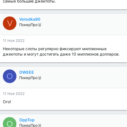
самые большие джекпоты.
Volodka90
V
ПокерПро🥉
11 Ноя 2022
Некоторые слоты регулярно фиксируют миллионные
джекпоты и могут достигать даже 10 миллионов долларов.
OWEEE
O
ПокерПро🥉
11 Ноя 2022
Ого!
OppTop
O
ПокерПро🥉