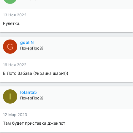
13 Ноя 2022
Рулетка.
gobliN
G
ПокерПро🥈
16 Ноя 2022
В Лото Забаве (Украина шарит))
Iolanta5
I
ПокерПро🥈
12 Мар 2023
Там будет приставка джекпот