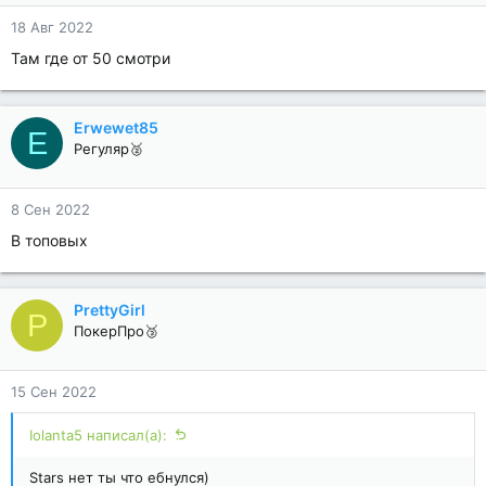
18 Авг 2022
Там где от 50 смотри
Erwewet85
E
Регуляр🥈
8 Сен 2022
В топовых
PrettyGirl
P
ПокерПро🥉
15 Сен 2022
Iolanta5 написал(а):
Stars нет ты что ебнулся)