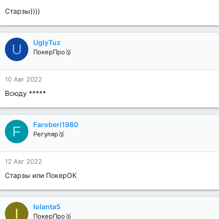
Старзы))))
UglyTuz
U
ПокерПро🥈
10 Авг 2022
Всюду *****
Faroberi1980
F
Регуляр🥉
12 Авг 2022
Старзы или ПокерОК
Iolanta5
I
ПокерПро🥈