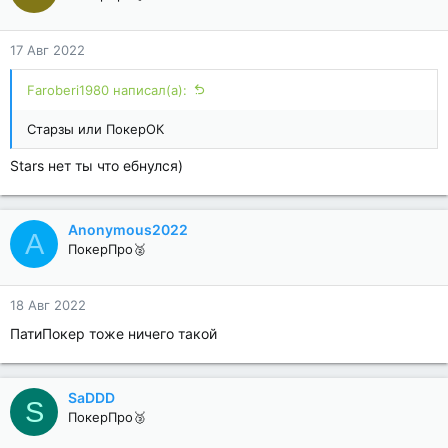
17 Авг 2022
Faroberi1980 написал(а):
Старзы или ПокерОК
Stars нет ты что ебнулся)
Anonymous2022
A
ПокерПро🥈
18 Авг 2022
ПатиПокер тоже ничего такой
SaDDD
S
ПокерПро🥉