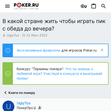
В какой стране жить чтобы играть пик
с обеда до вечера?
А
Д
UglyTuz
22 Июн 2022
в
а
т
т
о
а
Эксклюзивные фрироллы
для игроков Poker.ru
р
н
т
а
е
ч
м
а
Конкурс “Термины покера":
Что ты знаешь о
ы
л
любимой игре? Участвуй в конкурсе и выигрывай
а
призы!
Книги по покеру
UglyTuz
U
ПокерПро🥈