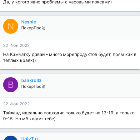
Да, у когото явно проблемы с часовыми поясами)
Nesbie
N
ПокерПро🥈
22 Июн 2022
На Камчатку давай - много морепродуктов будет, прям как в
теплых краях))
bankrollz
B
ПокерПро🥈
22 Июн 2022
Тайланд идеально подходит, только будет не 13-19, а только
9-15. Но мб хватит тебе)
UglyTuz