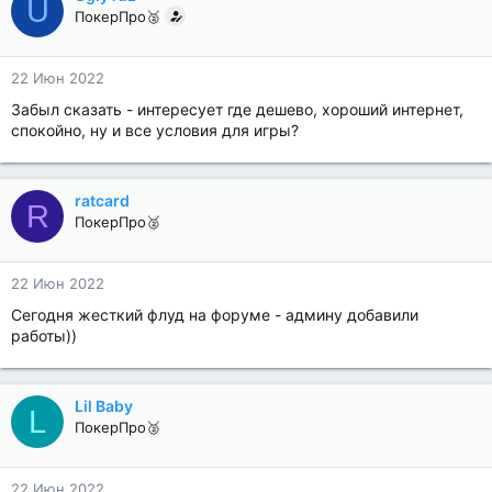
U
ПокерПро🥈
22 Июн 2022
Забыл сказать - интересует где дешево, хороший интернет,
спокойно, ну и все условия для игры?
ratcard
R
ПокерПро🥈
22 Июн 2022
Сегодня жесткий флуд на форуме - админу добавили
работы))
Lil Baby
L
ПокерПро🥈
22 Июн 2022