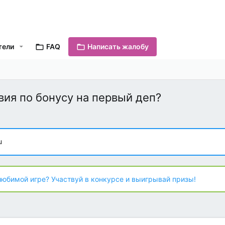
тели
FAQ
Написать жалобу
вия по бонусу на первый деп?
u
любимой игре? Участвуй в конкурсе и выигрывай призы!