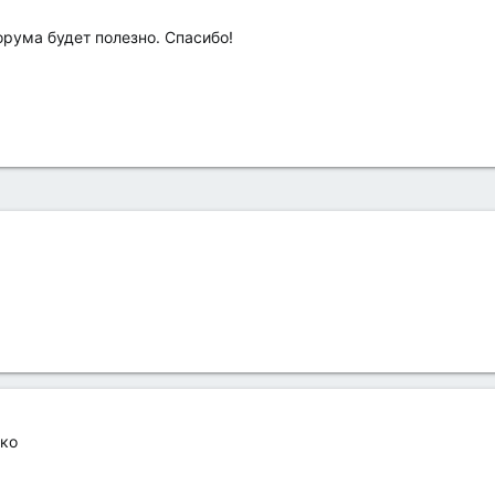
рума будет полезно. Спасибо!
ько