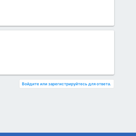
Войдите или зарегистрируйтесь для ответа.