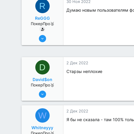
30 Ноя 2022
R
Думаю новым пользователям фо
ReGGG
ПокерПро🥈
8 Июн 2022
372
0
2 Дек 2022
D
Старзы неплохие
David$on
ПокерПро🥉
17 Авг 2022
191
1
2 Дек 2022
W
Я бы не сказала - там 100% тол
Whitneyyy
ПокерПро🥉