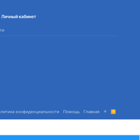
Личный кабинет
ти
олитика конфиденциальности
Помощь
Главная
R
S
S