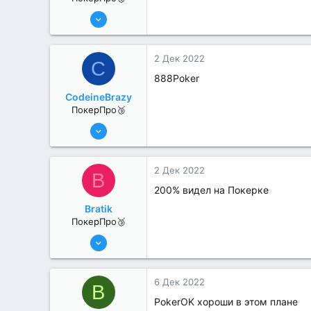
17 Авг 2022
189
2
2 Дек 2022
C
888Poker
CodeineBrazy
ПокерПро🥉
17 Авг 2022
188
3
2 Дек 2022
B
200% видел на Покерке
Bratik
ПокерПро🥉
17 Авг 2022
205
1
6 Дек 2022
B
PokerOK хороши в этом плане