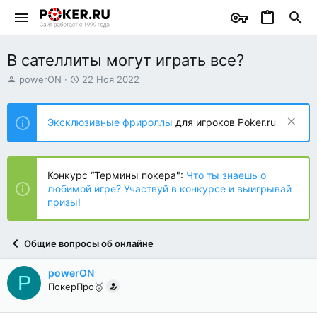
В сателлиты могут играть все?
А
Д
powerON
22 Ноя 2022
в
а
т
т
о
а
Эксклюзивные фрироллы
для игроков Poker.ru
р
н
т
а
е
ч
м
а
Конкурс “Термины покера":
Что ты знаешь о
ы
л
любимой игре? Участвуй в конкурсе и выигрывай
а
призы!
Общие вопросы об онлайне
powerON
P
ПокерПро🥈