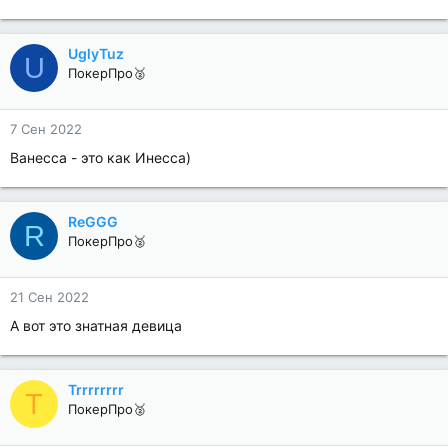
UglyTuz
U
ПокерПро🥈
7 Сен 2022
Ванесса - это как Инесса)
ReGGG
R
ПокерПро🥈
21 Сен 2022
А вот это знатная девица
Trrrrrrrr
T
ПокерПро🥈