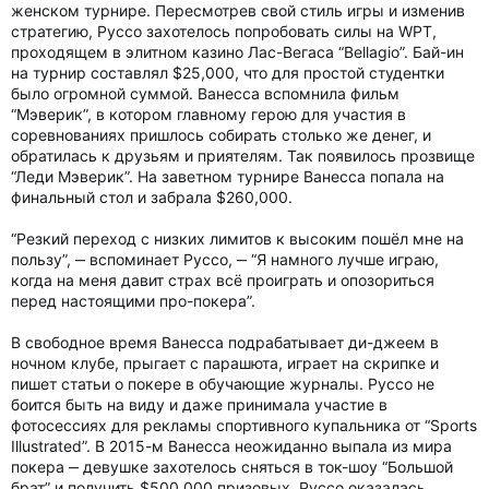
женском турнире. Пересмотрев свой стиль игры и изменив
стратегию, Руссо захотелось попробовать силы на WPT,
проходящем в элитном казино Лас-Вегаса “Bellagio”. Бай-ин
на турнир составлял $25,000, что для простой студентки
было огромной суммой. Ванесса вспомнила фильм
“Мэверик”, в котором главному герою для участия в
соревнованиях пришлось собирать столько же денег, и
обратилась к друзьям и приятелям. Так появилось прозвище
“Леди Мэверик”. На заветном турнире Ванесса попала на
финальный стол и забрала $260,000.
“Резкий переход с низких лимитов к высоким пошёл мне на
пользу”, ‒ вспоминает Руссо, ‒ “Я намного лучше играю,
когда на меня давит страх всё проиграть и опозориться
перед настоящими про-покера”.
В свободное время Ванесса подрабатывает ди-джеем в
ночном клубе, прыгает с парашюта, играет на скрипке и
пишет статьи о покере в обучающие журналы. Руссо не
боится быть на виду и даже принимала участие в
фотосессиях для рекламы спортивного купальника от “Sports
Illustrated”. В 2015-м Ванесса неожиданно выпала из мира
покера ‒ девушке захотелось сняться в ток-шоу “Большой
брат” и получить $500,000 призовых. Руссо оказалась