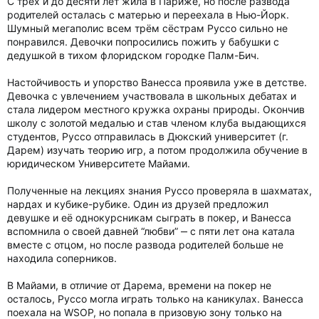
С трёх и до десяти лет жила в Париже, но после развода
родителей осталась с матерью и переехала в Нью-Йорк.
Шумный мегаполис всем трём сёстрам Руссо сильно не
понравился. Девочки попросились пожить у бабушки с
дедушкой в тихом флоридском городке Палм-Бич.
Настойчивость и упорство Ванесса проявила уже в детстве.
Девочка с увлечением участвовала в школьных дебатах и
стала лидером местного кружка охраны природы. Окончив
школу с золотой медалью и став членом клуба выдающихся
студентов, Руссо отправилась в Дюкский университет (г.
Дарем) изучать теорию игр, а потом продолжила обучение в
юридическом Университете Майами.
Полученные на лекциях знания Руссо проверяла в шахматах,
нардах и кубике-рубике. Один из друзей предложил
девушке и её однокурсникам сыграть в покер, и Ванесса
вспомнила о своей давней “любви” ‒ с пяти лет она катала
вместе с отцом, но после развода родителей больше не
находила соперников.
В Майами, в отличие от Дарема, времени на покер не
осталось, Руссо могла играть только на каникулах. Ванесса
поехала на WSOP, но попала в призовую зону только на