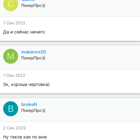
C
ПокерПро🥈
1 Сен 2022
Да и сейчас ничего
makaron20
M
ПокерПро🥈
1 Сен 2022
Эх, хороша чертовка)
brokeN
B
ПокерПро🥉
2 Сен 2022
Ну такое как по мне