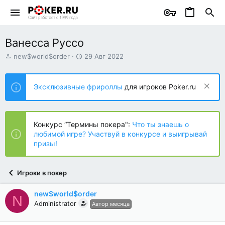
Ванесса Руссо
А
Д
new$world$order
29 Авг 2022
в
а
т
т
о
а
Эксклюзивные фрироллы
для игроков Poker.ru
р
н
т
а
е
ч
м
а
Конкурс “Термины покера":
Что ты знаешь о
ы
л
любимой игре? Участвуй в конкурсе и выигрывай
а
призы!
Игроки в покер
new$world$order
N
Administrator
Автор месяца