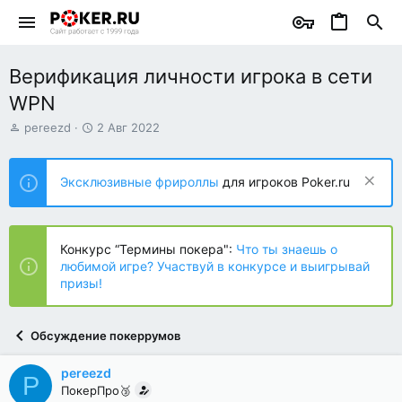
Верификация личности игрока в сети
WPN
А
Д
pereezd
2 Авг 2022
в
а
т
т
о
а
Эксклюзивные фрироллы
для игроков Poker.ru
р
н
т
а
е
ч
м
а
Конкурс “Термины покера":
Что ты знаешь о
ы
л
любимой игре? Участвуй в конкурсе и выигрывай
а
призы!
Обсуждение покеррумов
pereezd
P
ПокерПро🥉