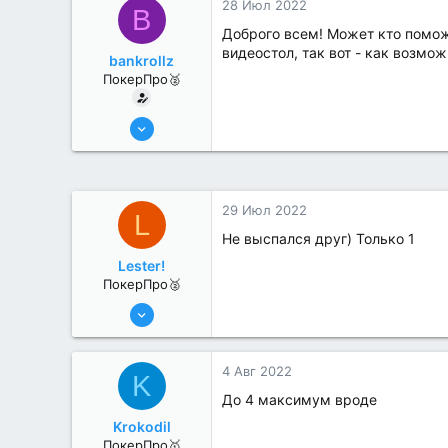
28 Июл 2022
B
Доброго всем! Может кто поможе
видеостол, так вот - как возмо
bankrollz
ПокерПро🥈
8 Июн 2022
363
0
29 Июл 2022
L
Не выспался друг) Только 1
Lester!
ПокерПро🥈
25 Июл 2022
397
1
4 Авг 2022
K
До 4 максимум вроде
Krokodil
ПокерПро🥇