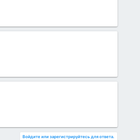
Войдите или зарегистрируйтесь для ответа.