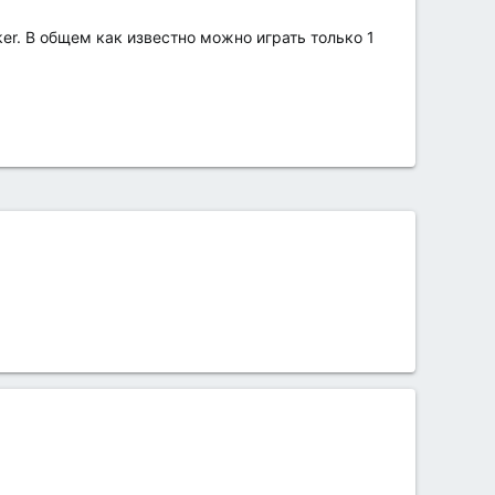
er. В общем как известно можно играть только 1