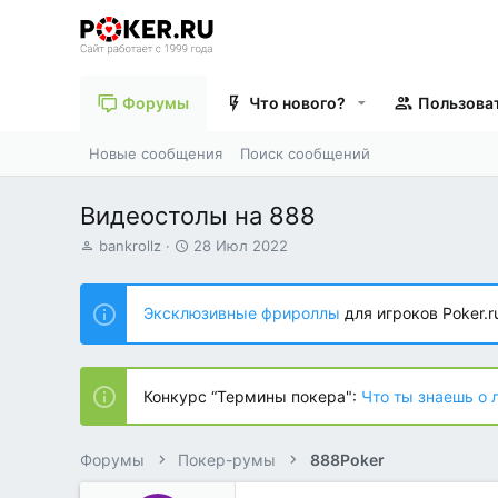
Форумы
Что нового?
Пользова
Новые сообщения
Поиск сообщений
Видеостолы на 888
А
Д
bankrollz
28 Июл 2022
в
а
т
т
о
а
Эксклюзивные фрироллы
для игроков Poker.r
р
н
т
а
е
ч
м
а
Конкурс “Термины покера":
Что ты знаешь о 
ы
л
а
Форумы
Покер-румы
888Poker