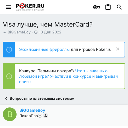
Visa лучше, чем MasterCard?
А
Д
BiGGameBoy
13 Дек 2022
в
а
т
т
о
а
Эксклюзивные фрироллы
для игроков Poker.ru
р
н
т
а
е
ч
м
а
Конкурс “Термины покера":
Что ты знаешь о
ы
л
любимой игре? Участвуй в конкурсе и выигрывай
а
призы!
Вопросы по платежным системам
BiGGameBoy
B
ПокерПро🥇