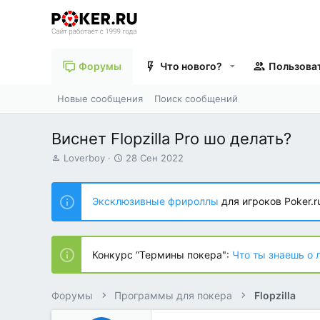
Форумы
Что нового?
Пользова
Новые сообщения
Поиск сообщений
Виснет Flopzilla Pro шо делать?
А
Д
Loverboy
28 Сен 2022
в
а
т
т
о
а
Эксклюзивные фрироллы
для игроков Poker.r
р
н
т
а
е
ч
м
а
Конкурс “Термины покера":
Что ты знаешь о 
ы
л
а
Форумы
Программы для покера
Flopzilla