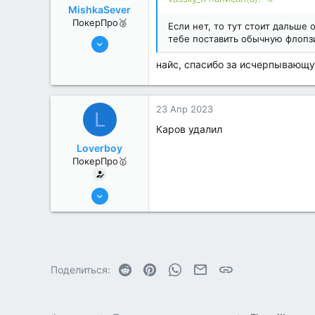
MishkaSever
ПокерПро🥉
Если нет, то тут стоит дальше 
17 Авг 2022
тебе поставить обычную флопзи
200
найс, спасибо за исчерпываю
0
23 Апр 2023
L
Каров удалил
Loverboy
ПокерПро🥇
8 Июн 2022
445
1
Reddit
Pinterest
WhatsApp
Электронная почта
Ссылка
Поделиться: