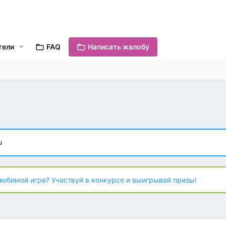
тели
FAQ
Написать жалобу
u
любимой игре? Участвуй в конкурсе и выигрывай призы!