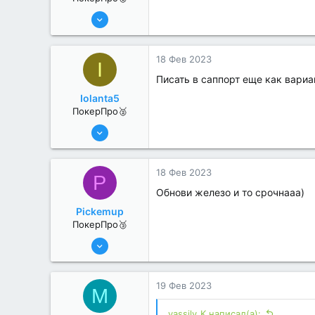
6 Июн 2022
331
2
18 Фев 2023
I
Писать в саппорт еще как вариа
Iolanta5
ПокерПро🥈
13 Июн 2022
280
1
18 Фев 2023
P
Обнови железо и то срочнааа)
Pickemup
ПокерПро🥉
13 Июн 2022
241
0
19 Фев 2023
M
vassily_K написал(а):