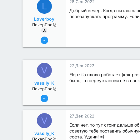
28 Сен 2022
L
Добрый вечер. Когда пытаюсь по
перезапускать программу. Если
Loverboy
ПокерПро🥇
8 Июн 2022
445
1
27 Дек 2022
V
Flopzilla плохо работает (как ра
было, то переустанови её в папку
vassily_K
ПокерПро🥈
6 Июн 2022
331
2
27 Дек 2022
V
Если нет, то тут стоит дальше о
советую тебе поставить обычну
vassily_K
софта. Удачи! =)
ПокерПро🥈