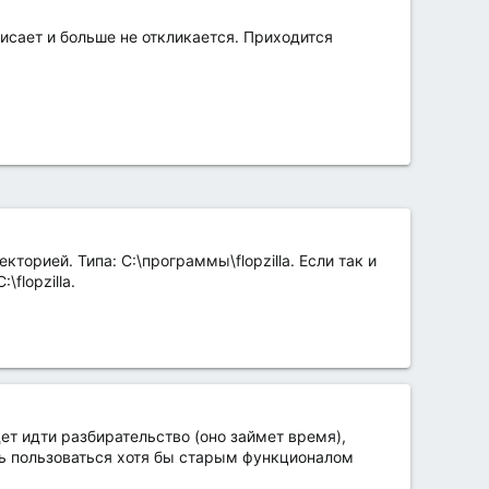
висает и больше не откликается. Приходится
екторией. Типа: C:\программы\flopzilla. Если так и
flopzilla.
дет идти разбирательство (оно займет время),
шь пользоваться хотя бы старым функционалом