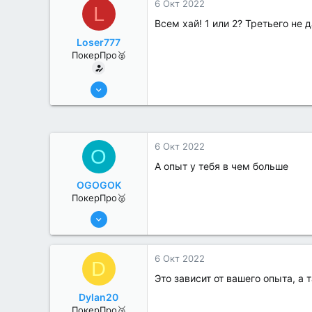
6 Окт 2022
L
Всем хай! 1 или 2? Третьего не д
Loser777
ПокерПро🥈
13 Июн 2022
370
0
6 Окт 2022
O
А опыт у тебя в чем больше
OGOGOK
ПокерПро🥈
11 Авг 2022
251
1
6 Окт 2022
D
Это зависит от вашего опыта, а 
Dylan20
ПокерПро🥉