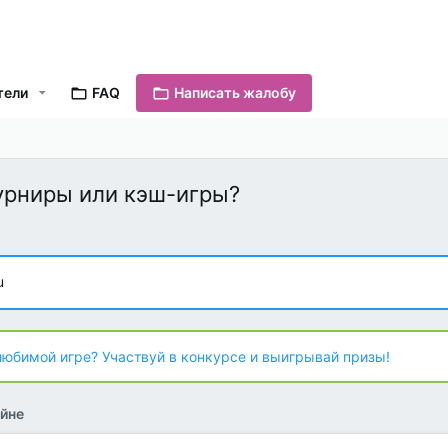
тели
FAQ
Написать жалобу
турниры или кэш-игры?
u
любимой игре? Участвуй в конкурсе и выигрывай призы!
йне