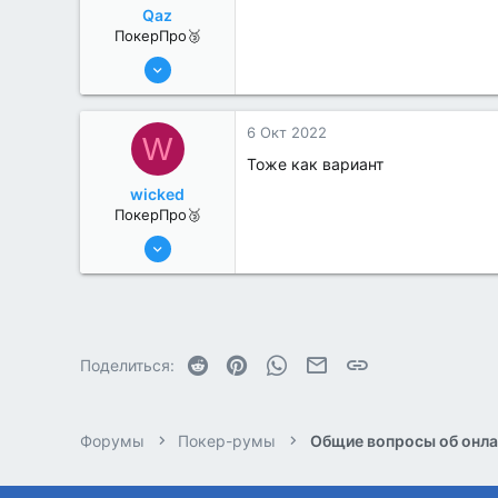
Qaz
ПокерПро🥉
11 Авг 2022
240
1
6 Окт 2022
W
Тоже как вариант
wicked
ПокерПро🥉
11 Авг 2022
228
0
Reddit
Pinterest
WhatsApp
Электронная почта
Ссылка
Поделиться:
Форумы
Покер-румы
Общие вопросы об онла