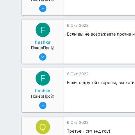
11 Авг 2022
235
0
6 Окт 2022
F
Если вы не возражаете против 
flushka
ПокерПро🥈
11 Авг 2022
252
0
6 Окт 2022
F
Если, с другой стороны, вы хот
flushka
ПокерПро🥈
11 Авг 2022
252
0
6 Окт 2022
Q
Третье - сит энд гоу)