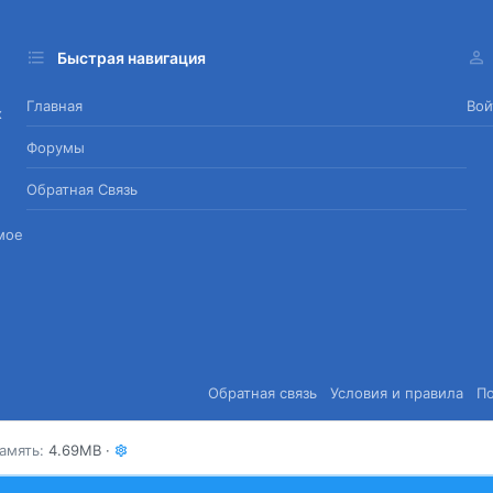
Быстрая навигация
Главная
Вой
х
Форумы
Обратная Связь
мое
Обратная связь
Условия и правила
П
амять
4.69MB