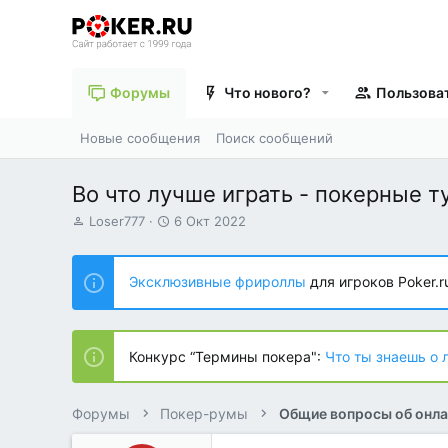
Форумы
Что нового?
Пользова
Новые сообщения
Поиск сообщений
Во что лучше играть - покерные 
А
Д
Loser777
6 Окт 2022
в
а
т
т
о
а
Эксклюзивные фрироллы
для игроков Poker.r
р
н
т
а
е
ч
м
а
Конкурс “Термины покера":
Что ты знаешь о 
ы
л
а
Форумы
Покер-румы
Общие вопросы об онла