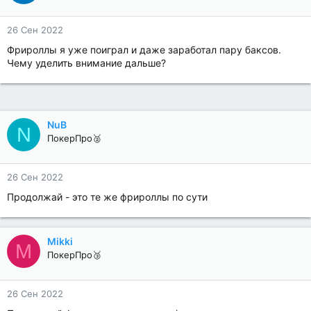
26 Сен 2022
Фрироллы я уже поиграл и даже заработал пару баксов.
Чему уделить внимание дальше?
NuB
N
ПокерПро🥈
26 Сен 2022
Продолжай - это те же фрироллы по сути
Mikki
M
ПокерПро🥉
26 Сен 2022