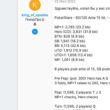
22 Июл 2022
K
Здравствуйте, хотел бы у вас с
king_of_spades
PokerStars - 60/120 Ante 15 NL - 
ПокерПро🥈
MP+1: 2,785 (23.2 bb)
6 Июн 2022
Hero (CO): 3,831 (31.9 bb)
395
BTN: 829 (6.9 bb)
SB: 1,941 (16.2 bb)
0
BB: 5,113 (42.6 bb)
UTG: 1,912 (15.9 bb)
UTG+1: 1,606 (13.4 bb)
MP: 1,061 (8.8 bb)
8 players post ante of 15, SB pos
Pre Flop: (pot: 300) Hero has A Q
3 folds, MP+1 raises to 240, Hero 
Flop: (1,596, 2 players) T J 3
MP+1 checks, Hero checks
Turn: (1,596, 2 players) Q