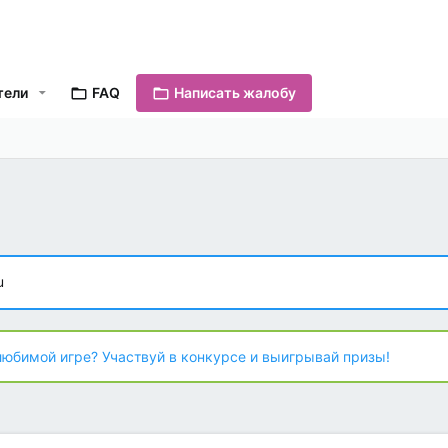
тели
FAQ
Написать жалобу
u
любимой игре? Участвуй в конкурсе и выигрывай призы!