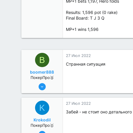
MP+1 bets 1,197, Hero folds
Results: 1,596 pot (0 rake)
Final Board: T J 3 Q
MP+1 wins 1,596
27 Июл 2022
B
Странная ситуация
boomer888
ПокерПро🥈
6 Июн 2022
368
0
27 Июл 2022
K
Забей - не стоит оно детального
Krokodil
ПокерПро🥇
25 Июл 2022