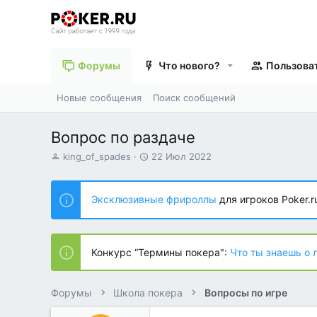
Форумы
Что нового?
Пользова
Новые сообщения
Поиск сообщений
Вопрос по раздаче
А
Д
king_of_spades
22 Июл 2022
в
а
т
т
о
а
Эксклюзивные фрироллы
для игроков Poker.r
р
н
т
а
е
ч
м
а
Конкурс “Термины покера":
Что ты знаешь о 
ы
л
а
Форумы
Школа покера
Вопросы по игре