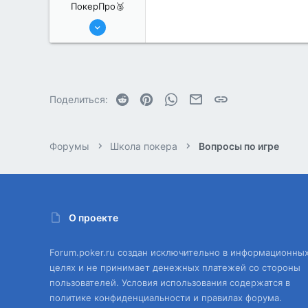
ПокерПро🥈
13 Июн 2022
384
0
Reddit
Pinterest
WhatsApp
Электронная почта
Ссылка
Поделиться:
Форумы
Школа покера
Вопросы по игре
О проекте
Forum.poker.ru создан исключительно в информационны
целях и не принимает денежных платежей со стороны
пользователей. Условия использования содержатся в
политике конфиденциальности и правилах форума.