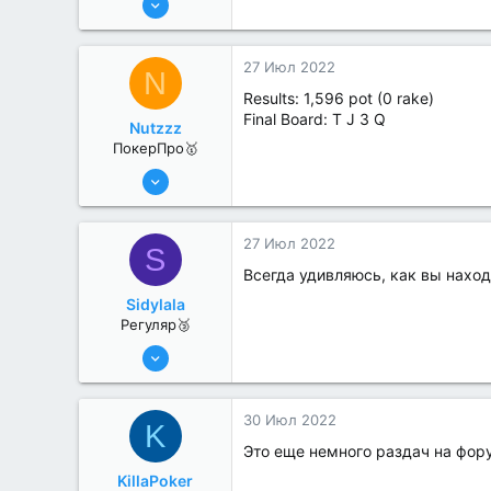
416
2
27 Июл 2022
N
Results: 1,596 pot (0 rake)
Final Board: T J 3 Q
Nutzzz
ПокерПро🥇
8 Июн 2022
477
4
27 Июл 2022
S
Всегда удивляюсь, как вы наход
Sidylala
Регуляр🥉
25 Июл 2022
56
0
30 Июл 2022
K
Это еще немного раздач на фору
KillaPoker