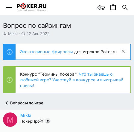
Вопрос по сайзингам
А
Д
Mikki
22 Авг 2022
в
а
т
т
о
а
Эксклюзивные фрироллы
для игроков Poker.ru
р
н
т
а
е
ч
м
а
Конкурс “Термины покера":
Что ты знаешь о
ы
л
любимой игре? Участвуй в конкурсе и выигрывай
а
призы!
Вопросы по игре
Mikki
M
ПокерПро🥉