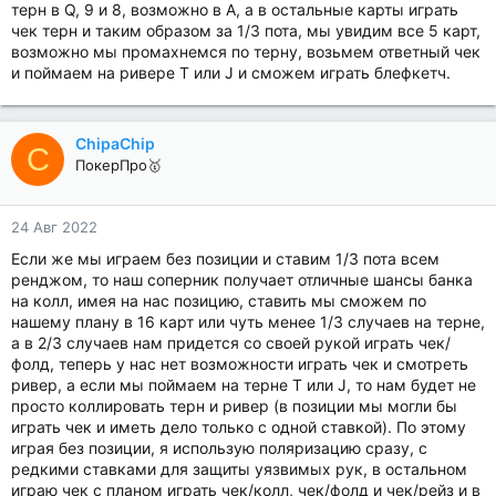
терн в Q, 9 и 8, возможно в А, а в остальные карты играть
чек терн и таким образом за 1/3 пота, мы увидим все 5 карт,
возможно мы промахнемся по терну, возьмем ответный чек
и поймаем на ривере T или J и сможем играть блефкетч.
ChipaChip
C
ПокерПро🥇
24 Авг 2022
Если же мы играем без позиции и ставим 1/3 пота всем
ренджом, то наш соперник получает отличные шансы банка
на колл, имея на нас позицию, ставить мы сможем по
нашему плану в 16 карт или чуть менее 1/3 случаев на терне,
а в 2/3 случаев нам придется со своей рукой играть чек/
фолд, теперь у нас нет возможности играть чек и смотреть
ривер, а если мы поймаем на терне T или J, то нам будет не
просто коллировать терн и ривер (в позиции мы могли бы
играть чек и иметь дело только с одной ставкой). По этому
играя без позиции, я использую поляризацию сразу, с
редкими ставками для защиты уязвимых рук, в остальном
играю чек с планом играть чек/колл, чек/фолд и чек/рейз и в