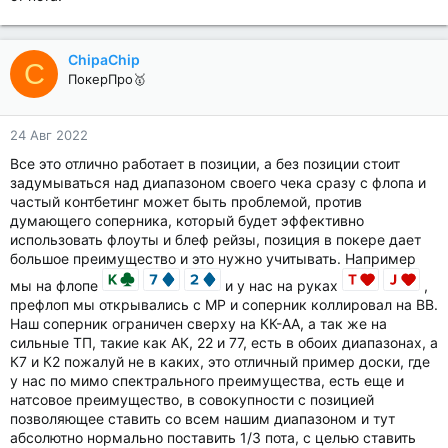
ChipaChip
C
ПокерПро🥇
24 Авг 2022
Все это отлично работает в позиции, а без позиции стоит
задумываться над диапазоном своего чека сразу с флопа и
частый контбетинг может быть проблемой, против
думающего соперника, который будет эффективно
использовать флоуты и блеф рейзы, позиция в покере дает
большое преимущество и это нужно учитывать. Например
мы на флопе
и у нас на руках
,
префлоп мы открывались с MP и соперник коллировал на BB.
Наш соперник ограничен сверху на КК-АА, а так же на
сильные ТП, такие как АК, 22 и 77, есть в обоих диапазонах, а
К7 и К2 пожалуй не в каких, это отличный пример доски, где
у нас по мимо спектрального преимущества, есть еще и
натсовое преимущество, в совокупности с позицией
позволяющее ставить со всем нашим диапазоном и тут
абсолютно нормально поставить 1/3 пота, с целью ставить