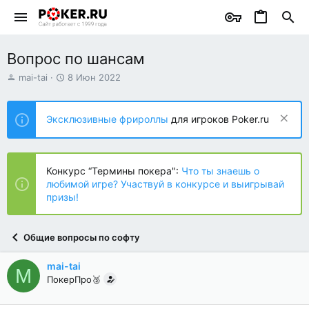
Вопрос по шансам
А
Д
mai-tai
8 Июн 2022
в
а
т
т
о
а
Эксклюзивные фрироллы
для игроков Poker.ru
р
н
т
а
е
ч
м
а
Конкурс “Термины покера":
Что ты знаешь о
ы
л
любимой игре? Участвуй в конкурсе и выигрывай
а
призы!
Общие вопросы по софту
mai-tai
M
ПокерПро🥈