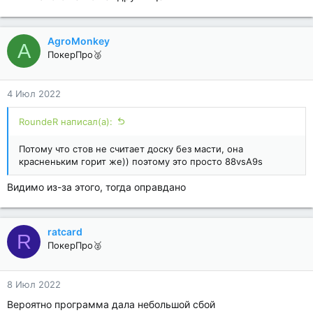
AgroMonkey
A
ПокерПро🥈
4 Июл 2022
RoundeR написал(а):
Потому что стов не считает доску без масти, она
красненьким горит же)) поэтому это просто 88vsA9s
Видимо из-за этого, тогда оправдано
ratcard
R
ПокерПро🥈
8 Июл 2022
Вероятно программа дала небольшой сбой