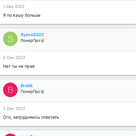
1 Сен 2022
Я по кэшу больше
Syava2022
S
ПокерПро🥉
2 Сен 2022
Нет ты не прав
Bratik
B
ПокерПро🥉
2 Сен 2022
Ого, затрудняюсь ответить