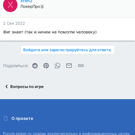
xren2
X
ПокерПро🥉
2 Сен 2022
Фиг знает (так и ничем не помогли человеку)
Войдите или зарегистрируйтесь для ответа.
Reddit
Pinterest
WhatsApp
Электронная почта
Ссылка
Поделиться:
Вопросы по игре
О проекте
Forum.poker.ru создан исключительно в информационных целях