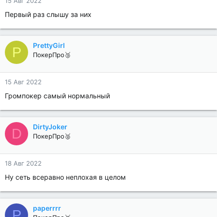
15 Авг 2022
Первый раз слышу за них
PrettyGirl
P
ПокерПро🥉
15 Авг 2022
Громпокер самый нормальный
DirtyJoker
D
ПокерПро🥈
18 Авг 2022
Ну сеть всеравно неплохая в целом
paperrrr
P