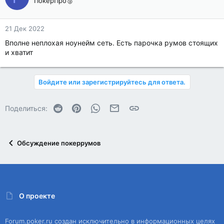
ПокерПро🥈
21 Дек 2022
Вполне неплохая ноунейм сеть. Есть парочка румов стоящих
и хватит
Войдите или зарегистрируйтесь для ответа.
Reddit
Pinterest
WhatsApp
Электронная почта
Ссылка
Поделиться:
Обсуждение покеррумов
О проекте
Forum.poker.ru создан исключительно в информационных целях