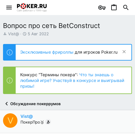
Вопрос про сеть BetConstruct
А
Д
Vist@
5 Авг 2022
в
а
т
т
о
а
Эксклюзивные фрироллы
для игроков Poker.ru
р
н
т
а
е
ч
м
а
Конкурс “Термины покера":
Что ты знаешь о
ы
л
любимой игре? Участвуй в конкурсе и выигрывай
а
призы!
Обсуждение покеррумов
Vist@
V
ПокерПро🥈