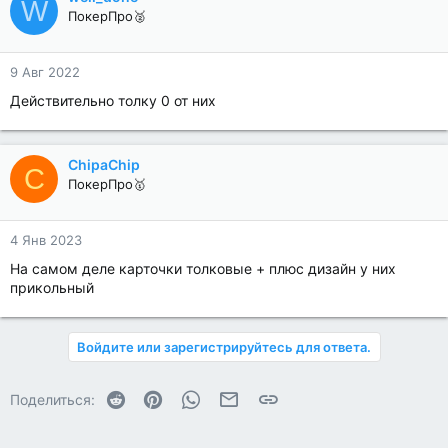
W
ПокерПро🥈
9 Авг 2022
Действительно толку 0 от них
ChipaChip
C
ПокерПро🥇
4 Янв 2023
На самом деле карточки толковые + плюс дизайн у них
прикольный
Войдите или зарегистрируйтесь для ответа.
Reddit
Pinterest
WhatsApp
Электронная почта
Ссылка
Поделиться: