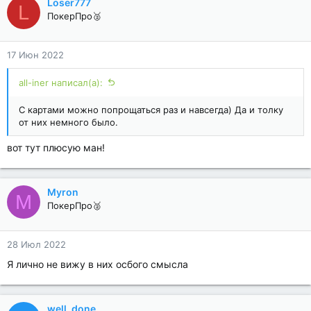
Loser777
L
ПокерПро🥈
17 Июн 2022
all-iner написал(а):
C картами можно попрощаться раз и навсегда) Да и толку
от них немного было.
вот тут плюсую ман!
Myron
M
ПокерПро🥈
28 Июл 2022
Я лично не вижу в них осбого смысла
well_done