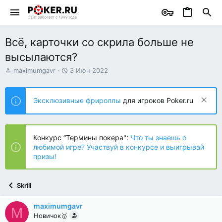
Всё, карточки со скрила больше не
высылаются?
А
Д
maximumgavr
3 Июн 2022
в
а
т
т
о
а
Эксклюзивные фрироллы
для игроков Poker.ru
р
н
т
а
е
ч
м
а
Конкурс “Термины покера":
Что ты знаешь о
ы
л
любимой игре? Участвуй в конкурсе и выигрывай
а
призы!
Skrill
maximumgavr
M
Новичок🥇