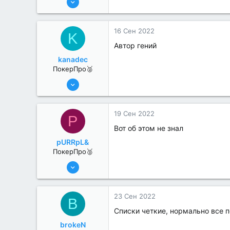
376
4
16 Сен 2022
K
Автор гений
kanadec
ПокерПро🥈
17 Авг 2022
284
0
19 Сен 2022
P
Вот об этом не знал
pURRpL&
ПокерПро🥈
25 Июл 2022
354
1
23 Сен 2022
B
Списки четкие, нормально все 
brokeN