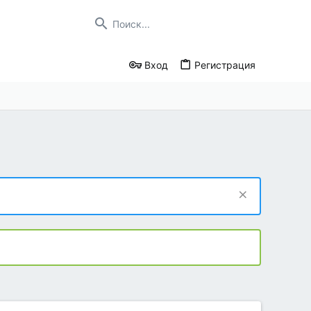
Вход
Регистрация