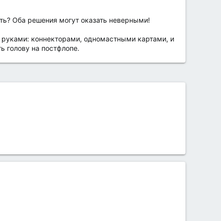
ить? Оба решения могут оказать неверными!
 руками: коннекторами, одномастными картами, и
ь голову на постфлопе.