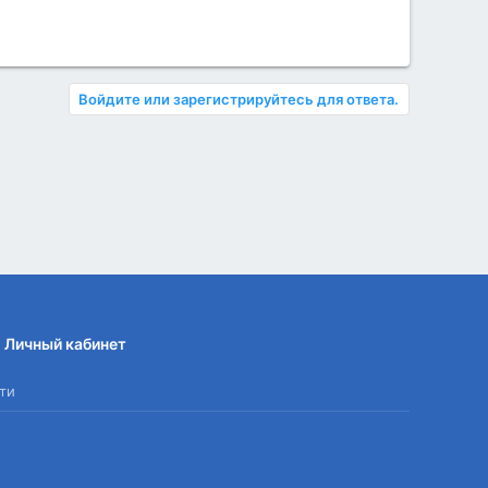
Войдите или зарегистрируйтесь для ответа.
Личный кабинет
ти