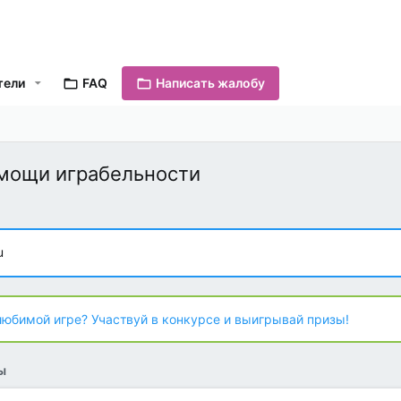
тели
FAQ
Написать жалобу
омощи играбельности
u
любимой игре? Участвуй в конкурсе и выигрывай призы!
ы