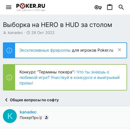
Выборка на HERO в HUD за столом
А
Д
kanadec
28 Окт 2022
в
а
т
т
о
а
Эксклюзивные фрироллы
для игроков Poker.ru
р
н
т
а
е
ч
м
а
Конкурс “Термины покера":
Что ты знаешь о
ы
л
любимой игре? Участвуй в конкурсе и выигрывай
а
призы!
Общие вопросы по софту
kanadec
K
ПокерПро🥈