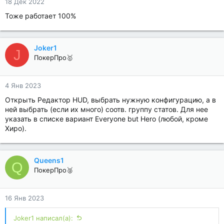
18 Дек 2022
Тоже работает 100%
Joker1
J
ПокерПро🥇
4 Янв 2023
Открыть Редактор HUD, выбрать нужную конфигурацию, а в
ней выбрать (если их много) соотв. группу статов. Для нее
указать в списке вариант Everyone but Hero (любой, кроме
Хиро).
Queens1
Q
ПокерПро🥈
16 Янв 2023
Joker1 написал(а):