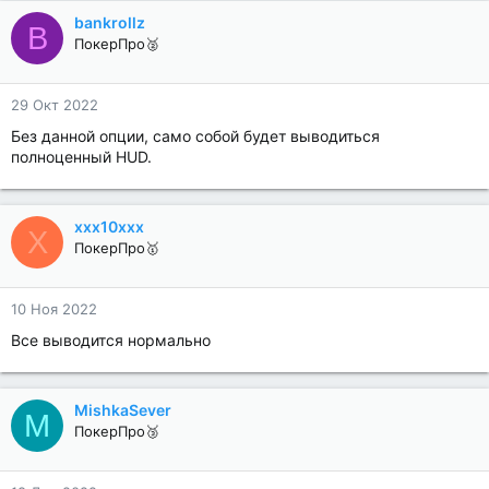
bankrollz
B
ПокерПро🥈
29 Окт 2022
Без данной опции, само собой будет выводиться
полноценный HUD.
xxx10xxx
X
ПокерПро🥇
10 Ноя 2022
Все выводится нормально
MishkaSever
M
ПокерПро🥉