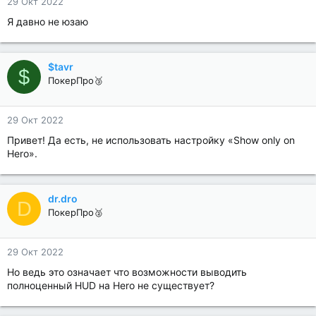
29 Окт 2022
Я давно не юзаю
$tavr
$
ПокерПро🥉
29 Окт 2022
Привет! Да есть, не использовать настройку «Show only on
Hero».
dr.dro
D
ПокерПро🥈
29 Окт 2022
Но ведь это означает что возможности выводить
полноценный HUD на Hero не существует?