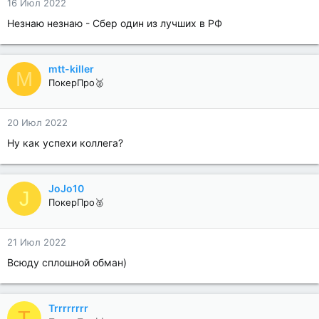
16 Июл 2022
Незнаю незнаю - Сбер один из лучших в РФ
mtt-killer
M
ПокерПро🥈
20 Июл 2022
Ну как успехи коллега?
JoJo10
J
ПокерПро🥈
21 Июл 2022
Всюду сплошной обман)
Trrrrrrrr
T