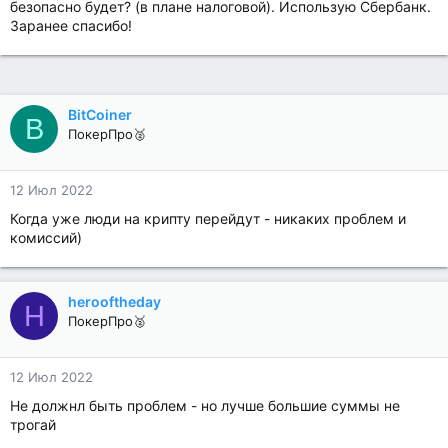
безопасно будет? (в плане налоговой). Использую Сбербанк.
Заранее спасибо!
BitCoiner
B
ПокерПро🥈
12 Июл 2022
Когда уже люди на крипту перейдут - никаких проблем и
комиссий)
herooftheday
H
ПокерПро🥈
12 Июл 2022
Не должнл быть проблем - но лучше большие суммы не
трогай