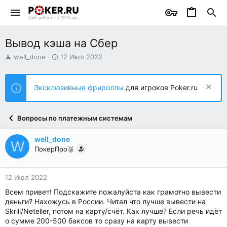
Вывод кэша на Сбер
А
Д
well_done
12 Июл 2022
в
а
т
т
о
а
Эксклюзивные фрироллы
для игроков Poker.ru
р
н
т
а
е
ч
Вопросы по платежным системам
м
а
ы
л
а
well_done
W
ПокерПро🥈
12 Июл 2022
Всем привет! Подскажите пожалуйста как грамотно вывести
деньги? Нахожусь в России. Читал что лучше вывести на
Skrill/Neteller, потом на карту/счёт. Как лучше? Если речь идёт
о сумме 200-500 баксов то сразу на карту вывести