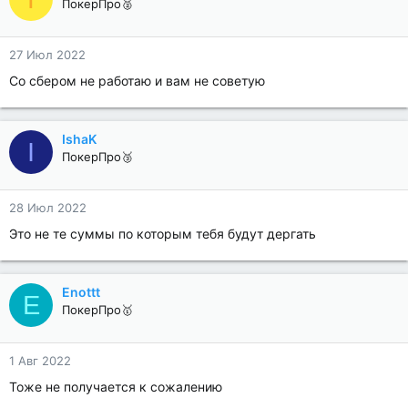
ПокерПро🥈
27 Июл 2022
Со сбером не работаю и вам не советую
IshaK
I
ПокерПро🥉
28 Июл 2022
Это не те суммы по которым тебя будут дергать
Enottt
E
ПокерПро🥇
1 Авг 2022
Тоже не получается к сожалению