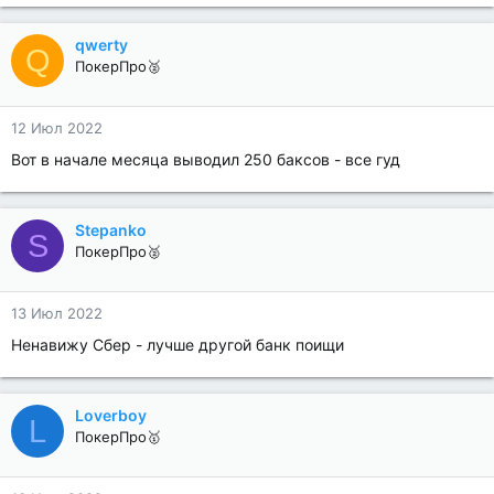
qwerty
Q
ПокерПро🥈
12 Июл 2022
Вот в начале месяца выводил 250 баксов - все гуд
Stepanko
S
ПокерПро🥈
13 Июл 2022
Ненавижу Сбер - лучше другой банк поищи
Loverboy
L
ПокерПро🥇