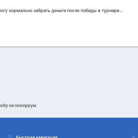
гу нормально забрать деньги после победы в турнире...
обу на покеррум
Быстрая навигация