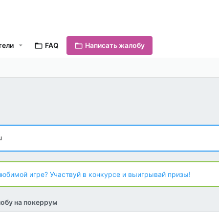
тели
FAQ
Написать жалобу
u
любимой игре? Участвуй в конкурсе и выигрывай призы!
обу на покеррум