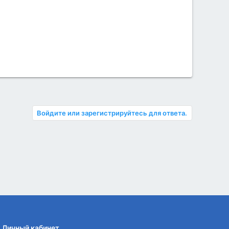
Войдите или зарегистрируйтесь для ответа.
Личный кабинет