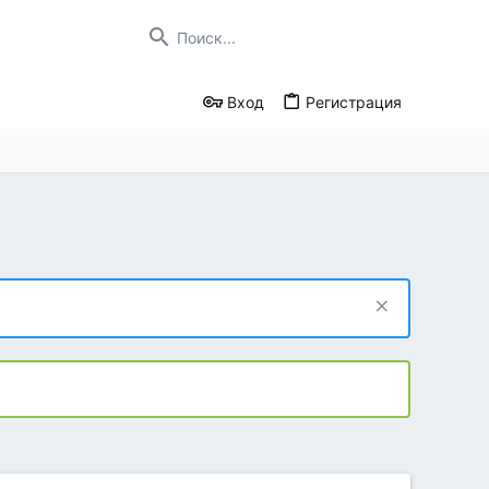
Вход
Регистрация