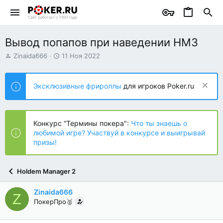
Вывод попапов при наведении HM3
А
Д
Zinaida666
11 Ноя 2022
в
а
т
т
о
а
Эксклюзивные фрироллы
для игроков Poker.ru
р
н
т
а
е
ч
м
а
Конкурс “Термины покера":
Что ты знаешь о
ы
л
любимой игре? Участвуй в конкурсе и выигрывай
а
призы!
Holdem Manager 2
Zinaida666
Z
ПокерПро🥈