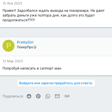
15 Янв 2023
Привет! Задолбался ждать вывода на покермира. Не дают
забрать деньги уже полтора дня, как долго это будет
продолжаться??!?!
PrettyGirl
P
ПокерПро🥉
12 Мар 2023
Попробуй написать в саппорт ман
Войдите или зарегистрируйтесь для ответа.
Reddit
Pinterest
WhatsApp
Электронная почта
Ссылка
Поделиться: