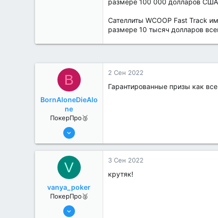
размере 100 000 долларов США
Сателлиты WCOOP Fast Track им
размере 10 тысяч долларов всег
2 Сен 2022
B
Гарантированные призы как все
BornAloneDieAlo
ne
ПокерПро🥉
17 Авг 2022
216
0
3 Сен 2022
V
крутяк!
vanya_poker
ПокерПро🥈
8 Июн 2022