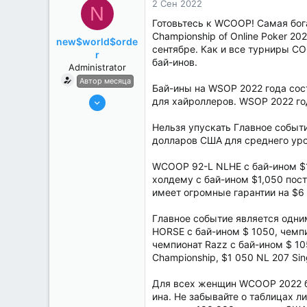
2 Сен 2022
N
Готовьтесь к WCOOP! Самая бога
Championship of Online Poker 20
new$world$orde
сентябре. Как и все турниры C
r
бай-инов.
Administrator
Автор месяца
Бай-ины на WSOP 2022 года сос
27 Май 2022
для хайроллеров. WSOP 2022 го
3,039
Нельзя упускать Главное событи
184
долларов США для среднего уро
WCOOP 92-L NLHE с бай-ином $
холдему с бай-ином $1,050 пос
имеет огромные гарантии на $6
Главное событие является одни
HORSE с бай-ином $ 1050, чемпи
чемпионат Razz с бай-ином $ 10
Championship, $1 050 NL 207 Sin
Для всех женщин WCOOP 2022 бу
ина. Не забывайте о таблицах 