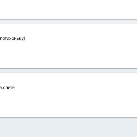
 потихоньку)
е спите