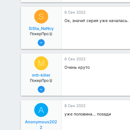
272
0
6 Сен 2022
S
Ок, значит серия уже началась.
SiSta_NaNcy
ПокерПро🥈
6 Июн 2022
359
4
6 Сен 2022
M
Очень круто
mtt-killer
ПокерПро🥈
6 Июн 2022
265
1
8 Сен 2022
A
уже половина... позади
Anonymous202
2