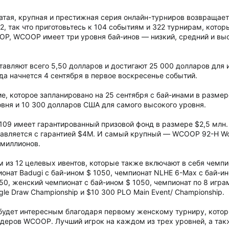
тая, крупная и престижная серия онлайн-турниров возвращается
22, так что приготовьтесь к 104 событиям и 322 турнирам, кото
OOP, WCOOP имеет три уровня бай-инов — низкий, средний и вы
тавляют всего 5,50 долларов и достигают 25 000 долларов для
да начнется 4 сентября в первое воскресенье событий.
е, которое запланировано на 25 сентября с бай-инами в разме
вня и 10 300 долларов США для самого высокого уровня.
109 имеет гарантированный призовой фонд в размере $2,5 млн
тавляется с гарантией $4M. И самый крупный — WCOOP 92-H Wor
 миллионов.
м из 12 целевых ивентов, которые также включают в себя чемпи
онат Badugi с бай-ином $ 1050, чемпионат NLHE 6-Max с бай-ин
50, женский чемпионат с бай-ином $ 1050, чемпионат по 8 игра
gle Draw Championship и $10 300 PLO Main Event/ Championship.
дет интересным благодаря первому женскому турниру, который
лидеров WCOOP. Лучший игрок на каждом из трех уровней, а та