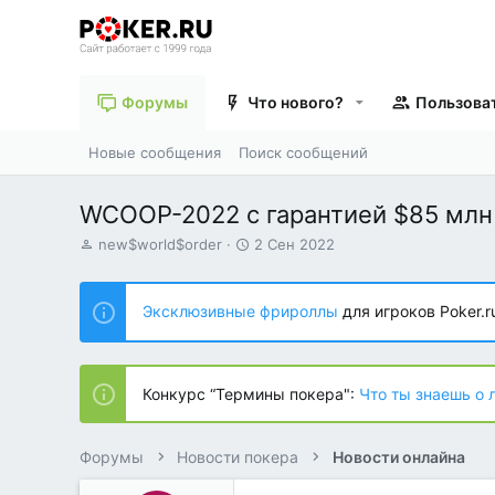
Форумы
Что нового?
Пользова
Новые сообщения
Поиск сообщений
WCOOP-2022 с гарантией $85 млн 
А
Д
new$world$order
2 Сен 2022
в
а
т
т
о
а
Эксклюзивные фрироллы
для игроков Poker.r
р
н
т
а
е
ч
м
а
Конкурс “Термины покера":
Что ты знаешь о 
ы
л
а
Форумы
Новости покера
Новости онлайна