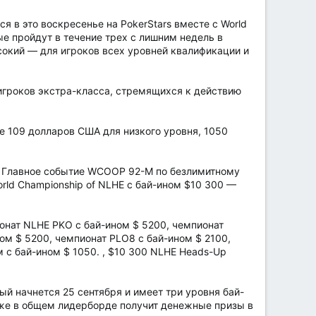
 в это воскресенье на PokerStars вместе с World
рые пройдут в течение трех с лишним недель в
сокий — для игроков всех уровней квалификации и
 игроков экстра-класса, стремящихся к действию
ре 109 долларов США для низкого уровня, 1050
. Главное событие WCOOP 92-M по безлимитному
ld Championship of NLHE с бай-ином $10 300 —
онат NLHE PKO с бай-ином $ 5200, чемпионат
ом $ 5200, чемпионат PLO8 с бай-ином $ 2100,
м с бай-ином $ 1050. , $10 300 NLHE Heads-Up
 начнется 25 сентября и имеет три уровня бай-
кже в общем лидерборде получит денежные призы в