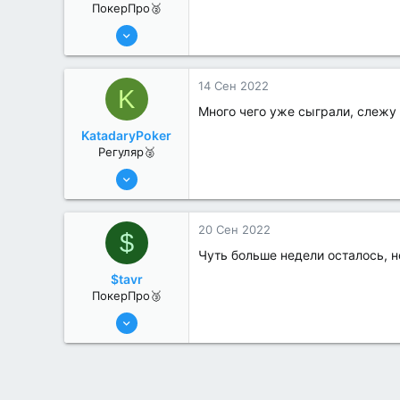
ПокерПро🥈
13 Июн 2022
257
2
14 Сен 2022
K
Много чего уже сыграли, слежу
KatadaryPoker
Регуляр🥈
19 Июл 2022
66
0
20 Сен 2022
$
Чуть больше недели осталось, н
$tavr
ПокерПро🥉
6 Июн 2022
201
1